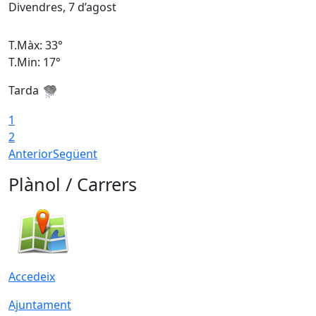
Divendres, 7 d’agost
D
T.Màx: 33°
T
T.Min: 17°
T
Tarda
T
1
2
Anterior
Següent
Plànol / Carrers
Accedeix
Ajuntament