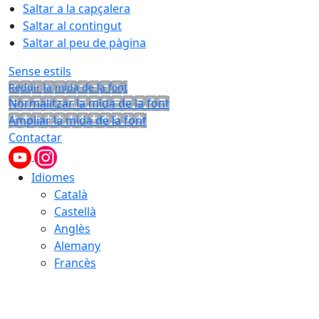
Saltar a la capçalera
Saltar al contingut
Saltar al peu de pàgina
Sense estils
Reduir la mida de la font
Normalitzar la mida de la font
Ampliar la mida de la font
Contactar
Idiomes
Català
Castellà
Anglès
Alemany
Francès
07.08.2026 | 13:14