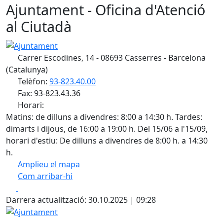
Ajuntament - Oficina d'Atenció
al Ciutadà
Ajuntament
Carrer Escodines, 14 - 08693 Casserres - Barcelona
(Catalunya)
Telèfon:
93-823.40.00
Fax: 93-823.43.36
Horari:
Matins: de dilluns a divendres: 8:00 a 14:30 h. Tardes:
dimarts i dijous, de 16:00 a 19:00 h. Del 15/06 a l'15/09,
horari d'estiu: De dilluns a divendres de 8:00 h. a 14:30
h.
Amplieu el mapa
Com arribar-hi
Leaflet
| ©
OpenStreetMap
contributors
Facebook
X
+
Darrera actualització: 30.10.2025 | 09:28
−
Ajuntament