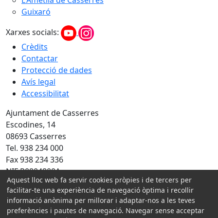
L'Ametlla de Casserres
Guixaró
Xarxes socials:
Crèdits
Contactar
Protecció de dades
Avís legal
Accessibilitat
Ajuntament de Casserres
Escodines, 14
08693 Casserres
Tel. 938 234 000
Fax 938 234 336
NIF P0804800A
Aquest lloc web fa servir cookies pròpies i de tercers per
facilitar-te una experiència de navegació òptima i recollir
Amb la col·laboració de:
informació anònima per millorar i adaptar-nos a les teves
preferències i pautes de navegació. Navegar sense acceptar