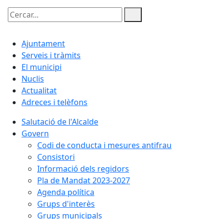
Cercar:
Ajuntament
Serveis i tràmits
El municipi
Nuclis
Actualitat
Adreces i telèfons
Salutació de l'Alcalde
Govern
Codi de conducta i mesures antifrau
Consistori
Informació dels regidors
Pla de Mandat 2023-2027
Agenda política
Grups d'interès
Grups municipals