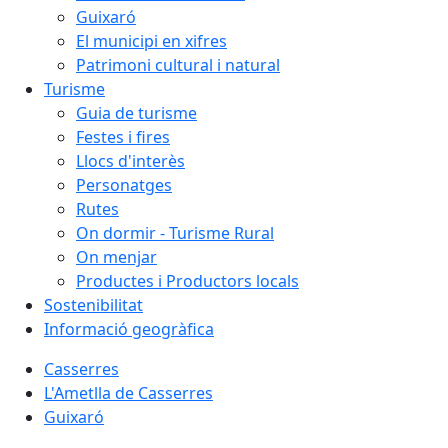
Guixaró
El municipi en xifres
Patrimoni cultural i natural
Turisme
Guia de turisme
Festes i fires
Llocs d'interès
Personatges
Rutes
On dormir - Turisme Rural
On menjar
Productes i Productors locals
Sostenibilitat
Informació geogràfica
Casserres
L'Ametlla de Casserres
Guixaró