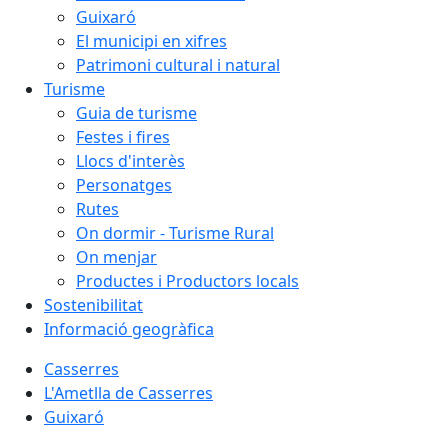
Guixaró
El municipi en xifres
Patrimoni cultural i natural
Turisme
Guia de turisme
Festes i fires
Llocs d'interès
Personatges
Rutes
On dormir - Turisme Rural
On menjar
Productes i Productors locals
Sostenibilitat
Informació geogràfica
Casserres
L'Ametlla de Casserres
Guixaró