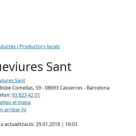
ductes i Productors locals
eviures Sant
res Sant
Bisbe Comellas, 59 - 08693 Casserres - Barcelona
èfon:
93 823 42 01
plieu el mapa
 arribar-hi
Leaflet
| ©
OpenStreetMap
con
cebook
X
a actualització: 29.01.2018 | 16:03