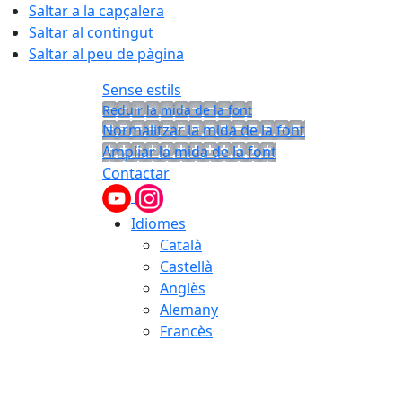
Saltar a la capçalera
Saltar al contingut
Saltar al peu de pàgina
Sense estils
Reduir la mida de la font
Normalitzar la mida de la font
Ampliar la mida de la font
Contactar
Idiomes
Català
Castellà
Anglès
Alemany
Francès
07.08.2026 | 15:02