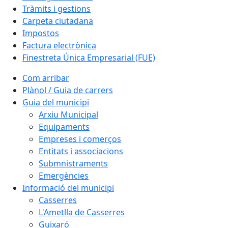
Tràmits i gestions
Carpeta ciutadana
Impostos
Factura electrònica
Finestreta Única Empresarial (FUE)
Com arribar
Plànol / Guia de carrers
Guia del municipi
Arxiu Municipal
Equipaments
Empreses i comerços
Entitats i associacions
Submnistraments
Emergències
Informació del municipi
Casserres
L'Ametlla de Casserres
Guixaró