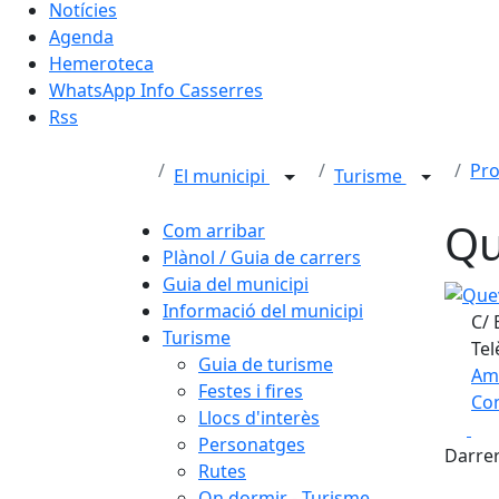
Notícies
Agenda
Hemeroteca
WhatsApp Info Casserres
Rss
Pro
El municipi
Turisme
Qu
Com arribar
Plànol / Guia de carrers
Guia del municipi
Queviu
Informació del municipi
C/ 
Turisme
Tel
Guia de turisme
Am
Festes i fires
Com
Llocs d'interès
Fa
+
Personatges
Darrer
Rutes
−
On dormir - Turisme