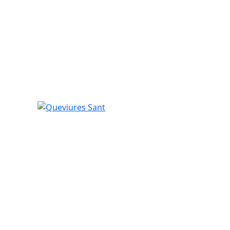
Queviures Sant
tributors