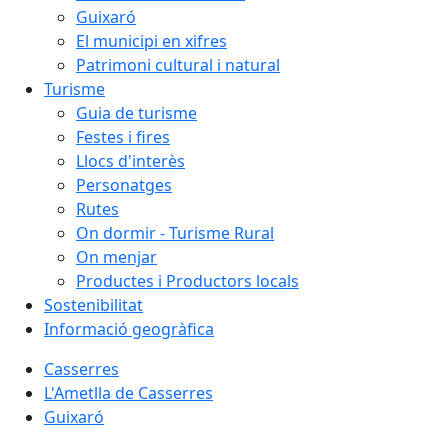
Guixaró
El municipi en xifres
Patrimoni cultural i natural
Turisme
Guia de turisme
Festes i fires
Llocs d'interès
Personatges
Rutes
On dormir - Turisme Rural
On menjar
Productes i Productors locals
Sostenibilitat
Informació geogràfica
Casserres
L'Ametlla de Casserres
Guixaró