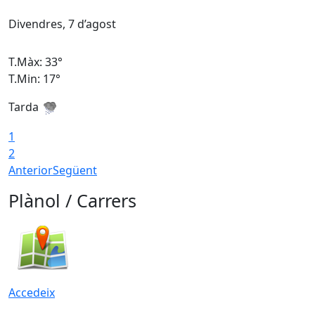
Divendres, 7 d’agost
D
T.Màx: 33°
T
T.Min: 17°
T
Tarda
T
1
2
Anterior
Següent
Plànol / Carrers
Accedeix