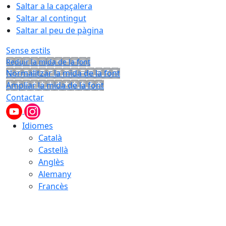
Saltar a la capçalera
Saltar al contingut
Saltar al peu de pàgina
Sense estils
Reduir la mida de la font
Normalitzar la mida de la font
Ampliar la mida de la font
Contactar
Idiomes
Català
Castellà
Anglès
Alemany
Francès
07.08.2026 | 13:09