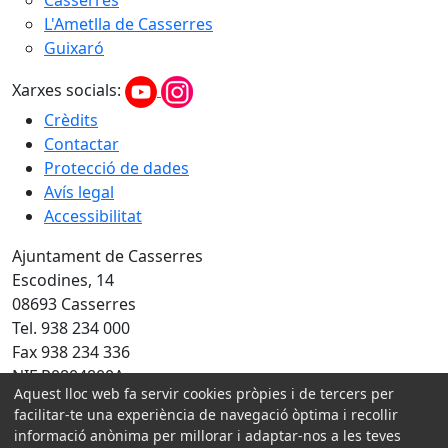
Casserres
L'Ametlla de Casserres
Guixaró
Xarxes socials:
Crèdits
Contactar
Protecció de dades
Avís legal
Accessibilitat
Ajuntament de Casserres
Escodines, 14
08693 Casserres
Tel. 938 234 000
Fax 938 234 336
NIF P0804800A
Aquest lloc web fa servir cookies pròpies i de tercers per
facilitar-te una experiència de navegació òptima i recollir
Amb la col·laboració de:
informació anònima per millorar i adaptar-nos a les teves