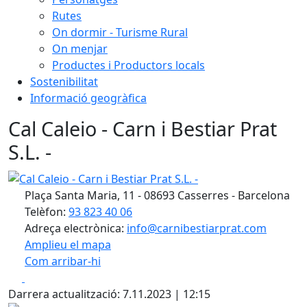
Rutes
On dormir - Turisme Rural
On menjar
Productes i Productors locals
Sostenibilitat
Informació geogràfica
Cal Caleio - Carn i Bestiar Prat
S.L. -
Cal Caleio - Carn i Bestiar Prat S.L. -
Plaça Santa Maria, 11 - 08693 Casserres - Barcelona
Telèfon:
93 823 40 06
Adreça electrònica:
info@carnibestiarprat.com
Amplieu el mapa
Com arribar-hi
Leaflet
| ©
OpenStreetMap
contributors
Facebook
X
+
Darrera actualització: 7.11.2023 | 12:15