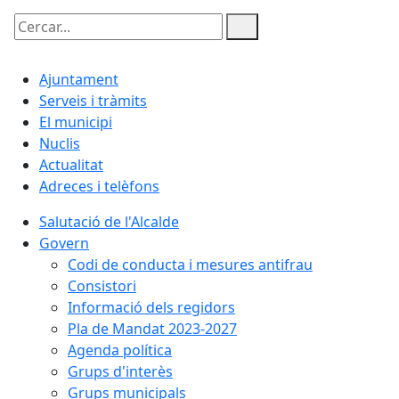
Cercar:
Ajuntament
Serveis i tràmits
El municipi
Nuclis
Actualitat
Adreces i telèfons
Salutació de l'Alcalde
Govern
Codi de conducta i mesures antifrau
Consistori
Informació dels regidors
Pla de Mandat 2023-2027
Agenda política
Grups d'interès
Grups municipals