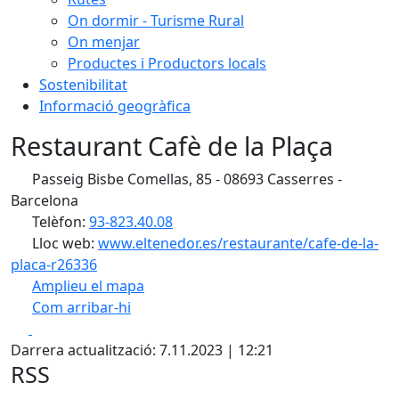
On dormir - Turisme Rural
On menjar
Productes i Productors locals
Sostenibilitat
Informació geogràfica
Restaurant Cafè de la Plaça
Passeig Bisbe Comellas, 85 - 08693 Casserres -
Barcelona
Telèfon:
93-823.40.08
Lloc web:
www.eltenedor.es/restaurante/cafe-de-la-
placa-r26336
Amplieu el mapa
Com arribar-hi
Leaflet
| ©
OpenStreetMap
contributors
Facebook
X
+
Darrera actualització: 7.11.2023 | 12:21
−
RSS