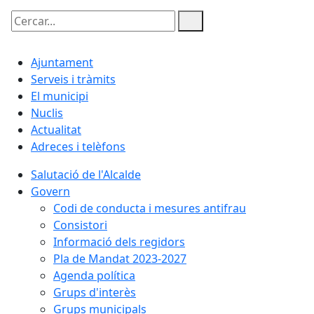
Cercar:
Ajuntament
Serveis i tràmits
El municipi
Nuclis
Actualitat
Adreces i telèfons
Salutació de l'Alcalde
Govern
Codi de conducta i mesures antifrau
Consistori
Informació dels regidors
Pla de Mandat 2023-2027
Agenda política
Grups d'interès
Grups municipals