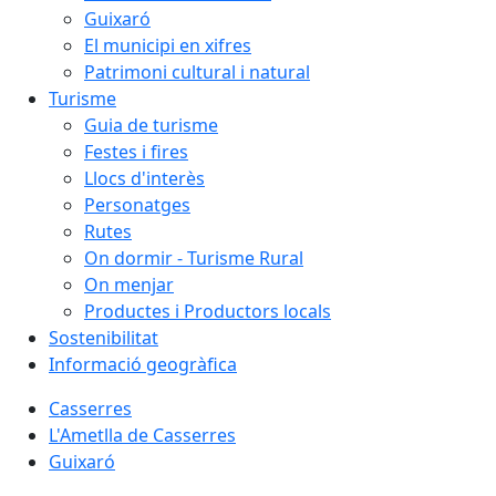
Guixaró
El municipi en xifres
Patrimoni cultural i natural
Turisme
Guia de turisme
Festes i fires
Llocs d'interès
Personatges
Rutes
On dormir - Turisme Rural
On menjar
Productes i Productors locals
Sostenibilitat
Informació geogràfica
Casserres
L'Ametlla de Casserres
Guixaró