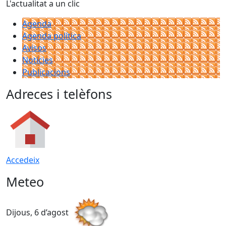
L'actualitat a un clic
Agenda
Agenda política
Avisos
Notícies
Publicacions
Adreces i telèfons
Accedeix
Meteo
Dijous, 6 d’agost
D