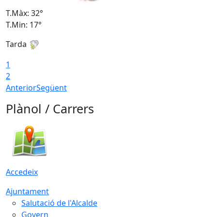
T.Màx: 32°
T
T.Min: 17°
T
Tarda
T
1
2
Anterior
Següent
Plànol / Carrers
Accedeix
Ajuntament
Salutació de l'Alcalde
Govern