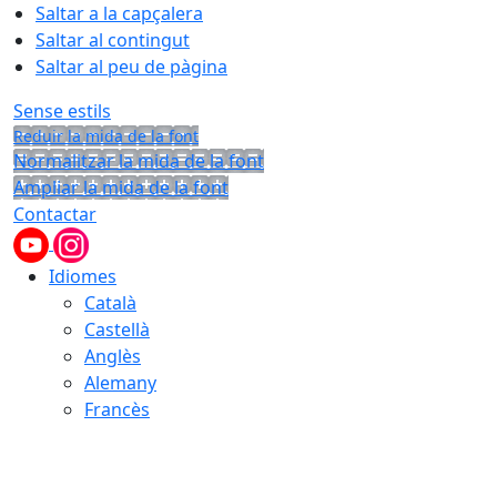
Saltar a la capçalera
Saltar al contingut
Saltar al peu de pàgina
Sense estils
Reduir la mida de la font
Normalitzar la mida de la font
Ampliar la mida de la font
Contactar
Idiomes
Català
Castellà
Anglès
Alemany
Francès
06.08.2026 | 06:54