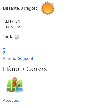
Dissabte, 8 d’agost
D
T.Màx: 34°
T
T.Min: 19°
T
Tarda
T
1
2
Anterior
Següent
Plànol / Carrers
Accedeix