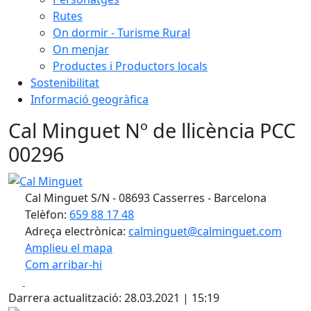
Rutes
On dormir - Turisme Rural
On menjar
Productes i Productors locals
Sostenibilitat
Informació geogràfica
Cal Minguet Nº de llicència PCC
00296
Cal Minguet
Cal Minguet S/N - 08693 Casserres - Barcelona
Telèfon:
659 88 17 48
Adreça electrònica:
calminguet@calminguet.com
Amplieu el mapa
Com arribar-hi
Leaflet
| ©
OpenStreetMap
contributors
Facebook
X
+
Darrera actualització: 28.03.2021 | 15:19