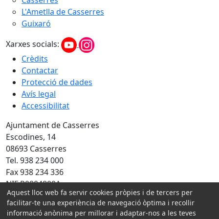
Casserres
L'Ametlla de Casserres
Guixaró
Xarxes socials:
Crèdits
Contactar
Protecció de dades
Avís legal
Accessibilitat
Ajuntament de Casserres
Escodines, 14
08693 Casserres
Tel. 938 234 000
Fax 938 234 336
NIF P0804800A
Aquest lloc web fa servir cookies pròpies i de tercers per
facilitar-te una experiència de navegació òptima i recollir
Amb la col·laboració de:
informació anònima per millorar i adaptar-nos a les teves