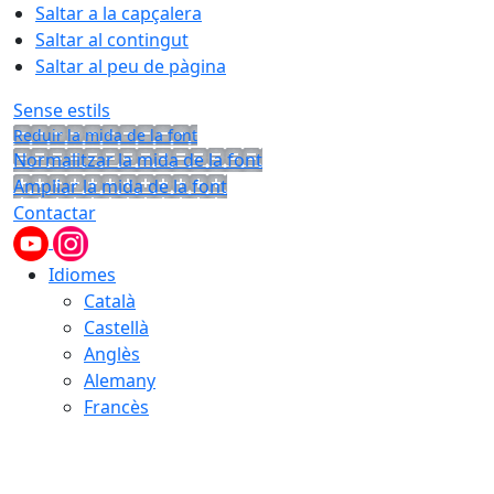
Saltar a la capçalera
Saltar al contingut
Saltar al peu de pàgina
Sense estils
Reduir la mida de la font
Normalitzar la mida de la font
Ampliar la mida de la font
Contactar
Idiomes
Català
Castellà
Anglès
Alemany
Francès
08.08.2026 | 02:23