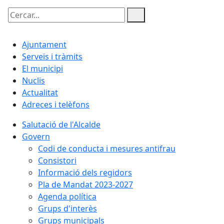
Cercar:
Ajuntament
Serveis i tràmits
El municipi
Nuclis
Actualitat
Adreces i telèfons
Salutació de l'Alcalde
Govern
Codi de conducta i mesures antifrau
Consistori
Informació dels regidors
Pla de Mandat 2023-2027
Agenda política
Grups d'interès
Grups municipals