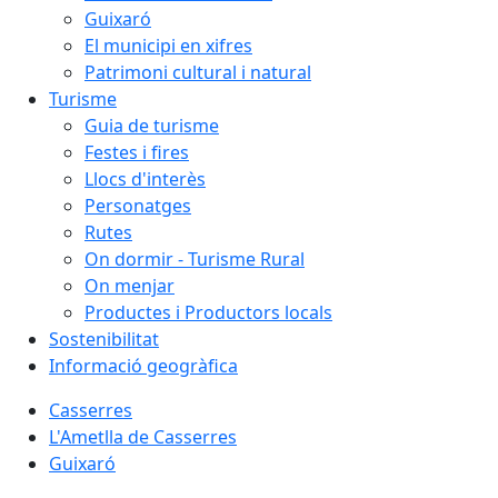
Guixaró
El municipi en xifres
Patrimoni cultural i natural
Turisme
Guia de turisme
Festes i fires
Llocs d'interès
Personatges
Rutes
On dormir - Turisme Rural
On menjar
Productes i Productors locals
Sostenibilitat
Informació geogràfica
Casserres
L'Ametlla de Casserres
Guixaró