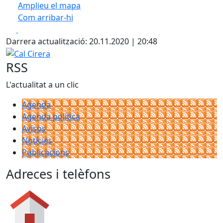
Amplieu el mapa
Com arribar-hi
Leaflet
| ©
OpenStreetMap
contributors
Facebook
X
+
Darrera actualització: 20.11.2020 | 20:48
−
Cal Cirera
RSS
L'actualitat a un clic
Agenda
Agenda política
Avisos
Notícies
Publicacions
Adreces i telèfons