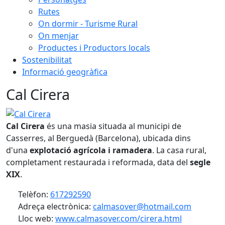
Rutes
On dormir - Turisme Rural
On menjar
Productes i Productors locals
Sostenibilitat
Informació geogràfica
Cal Cirera
Cal Cirera
Cal Cirera
és una masia situada al municipi de
Casserres, al Berguedà (Barcelona), ubicada dins
d'una
explotació agrícola i ramadera
. La casa rural,
completament restaurada i reformada, data del
segle
XIX
.
Telèfon:
617292590
Adreça electrònica:
calmasover@hotmail.com
Lloc web:
www.calmasover.com/cirera.html