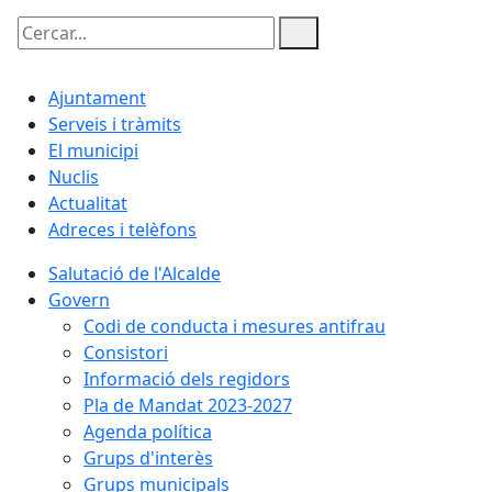
Cercar:
Ajuntament
Serveis i tràmits
El municipi
Nuclis
Actualitat
Adreces i telèfons
Salutació de l'Alcalde
Govern
Codi de conducta i mesures antifrau
Consistori
Informació dels regidors
Pla de Mandat 2023-2027
Agenda política
Grups d'interès
Grups municipals