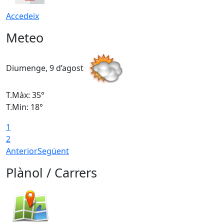
Accedeix
Meteo
Diumenge, 9 d’agost
D
T.Màx: 35°
T
T.Min: 18°
T
1
T
2
Anterior
Següent
Plànol / Carrers