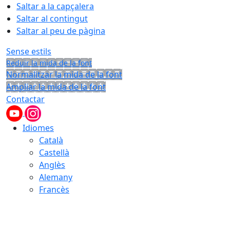
Saltar a la capçalera
Saltar al contingut
Saltar al peu de pàgina
Sense estils
Reduir la mida de la font
Normalitzar la mida de la font
Ampliar la mida de la font
Contactar
Idiomes
Català
Castellà
Anglès
Alemany
Francès
09.08.2026 | 07:19