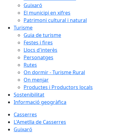
Guixaró
El municipi en xifres
Patrimoni cultural i natural
Turisme
Guia de turisme
Festes i fires
Llocs d'interès
Personatges
Rutes
On dormir - Turisme Rural
On menjar
Productes i Productors locals
Sostenibilitat
Informació geogràfica
Casserres
L'Ametlla de Casserres
Guixaró