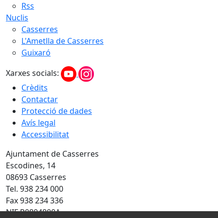
Rss
Nuclis
Casserres
L'Ametlla de Casserres
Guixaró
Xarxes socials:
Crèdits
Contactar
Protecció de dades
Avís legal
Accessibilitat
Ajuntament de Casserres
Escodines, 14
08693 Casserres
Tel. 938 234 000
Fax 938 234 336
NIF P0804800A