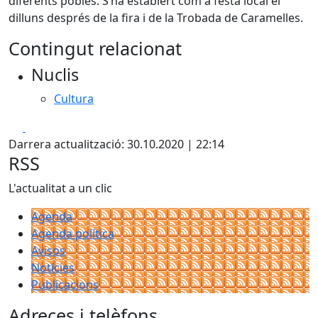
diferents pobles. S’ha establert com a festa local el
dilluns després de la fira i de la Trobada de Caramelles.
Contingut relacionat
Nuclis
Cultura
Facebook
X
Darrera actualització: 30.10.2020 | 22:14
RSS
L'actualitat a un clic
Agenda
Agenda política
Avisos
Notícies
Publicacions
Adreces i telèfons