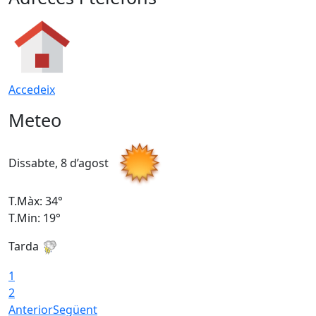
Accedeix
Meteo
Dissabte, 8 d’agost
D
T.Màx: 34°
T
T.Min: 19°
T
Tarda
T
1
2
Anterior
Següent