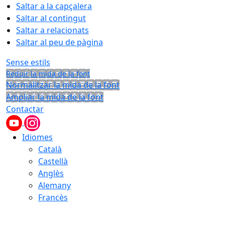
Saltar a la capçalera
Saltar al contingut
Saltar a relacionats
Saltar al peu de pàgina
Sense estils
Reduir la mida de la font
Normalitzar la mida de la font
Ampliar la mida de la font
Contactar
Idiomes
Català
Castellà
Anglès
Alemany
Francès
07.08.2026 | 16:39