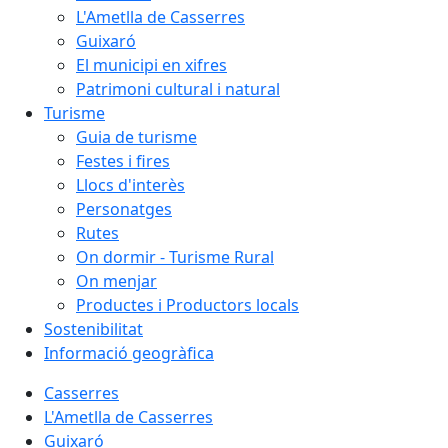
L'Ametlla de Casserres
Guixaró
El municipi en xifres
Patrimoni cultural i natural
Turisme
Guia de turisme
Festes i fires
Llocs d'interès
Personatges
Rutes
On dormir - Turisme Rural
On menjar
Productes i Productors locals
Sostenibilitat
Informació geogràfica
Casserres
L'Ametlla de Casserres
Guixaró