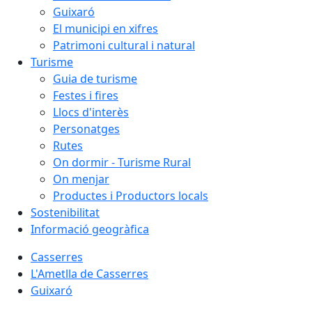
Guixaró
El municipi en xifres
Patrimoni cultural i natural
Turisme
Guia de turisme
Festes i fires
Llocs d'interès
Personatges
Rutes
On dormir - Turisme Rural
On menjar
Productes i Productors locals
Sostenibilitat
Informació geogràfica
Casserres
L'Ametlla de Casserres
Guixaró