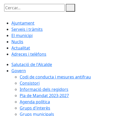
Cercar:
Ajuntament
Serveis i tràmits
El municipi
Nuclis
Actualitat
Adreces i telèfons
Salutació de l'Alcalde
Govern
Codi de conducta i mesures antifrau
Consistori
Informació dels regidors
Pla de Mandat 2023-2027
Agenda política
Grups d'interès
Grups municipals