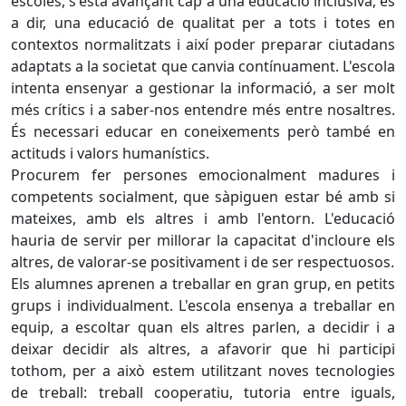
escoles, s'està avançant cap a una educació inclusiva, és
a dir, una educació de qualitat per a tots i totes en
contextos normalitzats i així poder preparar ciutadans
adaptats a la societat que canvia contínuament. L'escola
intenta ensenyar a gestionar la informació, a ser molt
més crítics i a saber-nos entendre més entre nosaltres.
És necessari educar en coneixements però també en
actituds i valors humanístics.
Procurem fer persones emocionalment madures i
competents socialment, que sàpiguen estar bé amb si
mateixes, amb els altres i amb l'entorn. L'educació
hauria de servir per millorar la capacitat d'incloure els
altres, de valorar-se positivament i de ser respectuosos.
Els alumnes aprenen a treballar en gran grup, en petits
grups i individualment. L'escola ensenya a treballar en
equip, a escoltar quan els altres parlen, a decidir i a
deixar decidir als altres, a afavorir que hi participi
tothom, per a això estem utilitzant noves tecnologies
de treball: treball cooperatiu, tutoria entre iguals,