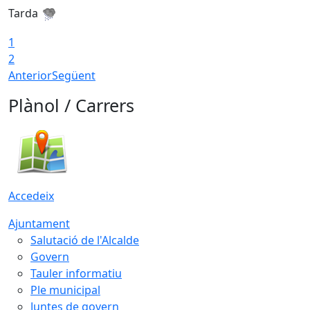
Tarda
T
1
2
Anterior
Següent
Plànol / Carrers
Accedeix
Ajuntament
Salutació de l'Alcalde
Govern
Tauler informatiu
Ple municipal
Juntes de govern