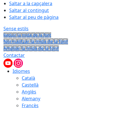
Saltar a la capçalera
Saltar al contingut
Saltar al peu de pàgina
Sense estils
Reduir la mida de la font
Normalitzar la mida de la font
Ampliar la mida de la font
Contactar
Idiomes
Català
Castellà
Anglès
Alemany
Francès
06.08.2026 | 16:39