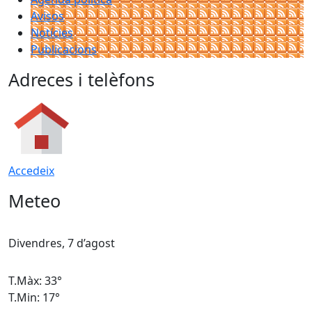
Avisos
Notícies
Publicacions
Adreces i telèfons
Accedeix
Meteo
Divendres, 7 d’agost
D
T.Màx: 33°
T
T.Min: 17°
T