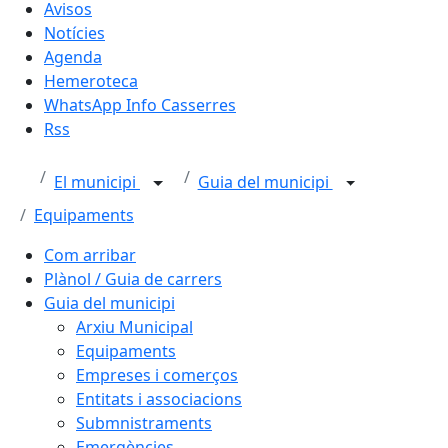
Avisos
Notícies
Agenda
Hemeroteca
WhatsApp Info Casserres
Rss
El municipi
Guia del municipi
Equipaments
Com arribar
Plànol / Guia de carrers
Guia del municipi
Arxiu Municipal
Equipaments
Empreses i comerços
Entitats i associacions
Submnistraments
Emergències