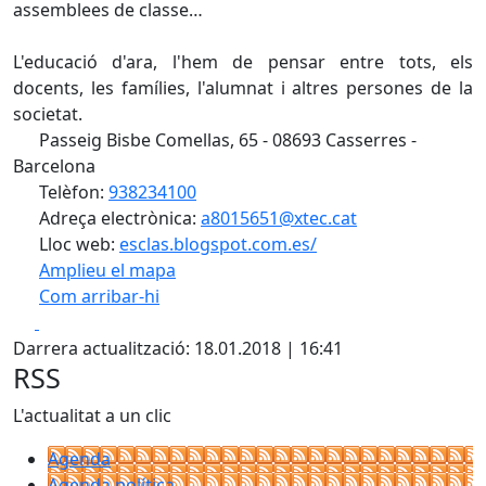
assemblees de classe…
L'educació d'ara, l'hem de pensar entre tots, els
docents, les famílies, l'alumnat i altres persones de la
societat.
Passeig Bisbe Comellas, 65 - 08693 Casserres -
Barcelona
Telèfon:
938234100
Adreça electrònica:
a8015651@xtec.cat
Lloc web:
esclas.blogspot.com.es/
Amplieu el mapa
Com arribar-hi
Leaflet
| ©
OpenStreetMap
contributors
Facebook
X
+
Darrera actualització: 18.01.2018 | 16:41
−
RSS
L'actualitat a un clic
Agenda
Agenda política