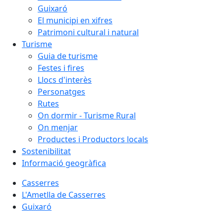
Guixaró
El municipi en xifres
Patrimoni cultural i natural
Turisme
Guia de turisme
Festes i fires
Llocs d'interès
Personatges
Rutes
On dormir - Turisme Rural
On menjar
Productes i Productors locals
Sostenibilitat
Informació geogràfica
Casserres
L'Ametlla de Casserres
Guixaró