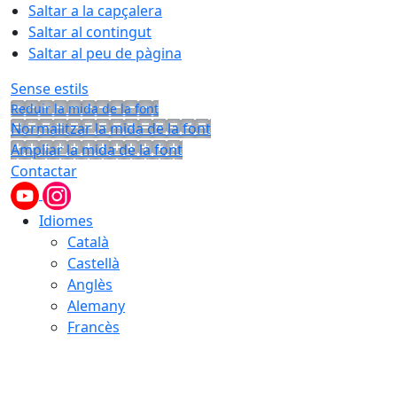
Saltar a la capçalera
Saltar al contingut
Saltar al peu de pàgina
Sense estils
Reduir la mida de la font
Normalitzar la mida de la font
Ampliar la mida de la font
Contactar
Idiomes
Català
Castellà
Anglès
Alemany
Francès
07.08.2026 | 23:44