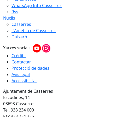
WhatsApp Info Casserres
Rss
Nuclis
Casserres
L'Ametlla de Casserres
Guixaró
Xarxes socials:
Crèdits
Contactar
Protecció de dades
Avís legal
Accessibilitat
Ajuntament de Casserres
Escodines, 14
08693 Casserres
Tel. 938 234 000
Fax 938 234 336