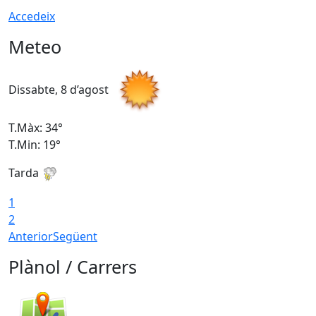
Accedeix
Meteo
Dissabte, 8 d’agost
D
T.Màx: 34°
T
T.Min: 19°
T
Tarda
T
1
2
Anterior
Següent
Plànol / Carrers