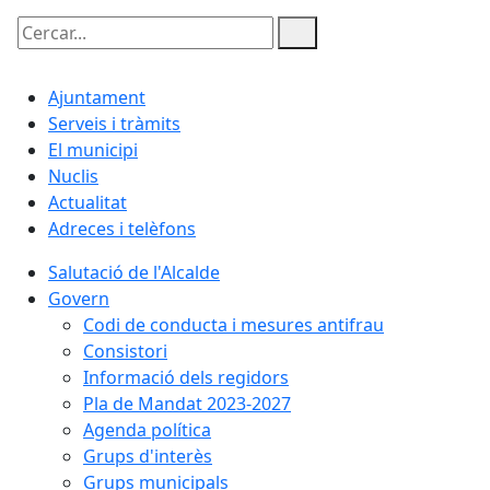
Cercar:
Ajuntament
Serveis i tràmits
El municipi
Nuclis
Actualitat
Adreces i telèfons
Salutació de l'Alcalde
Govern
Codi de conducta i mesures antifrau
Consistori
Informació dels regidors
Pla de Mandat 2023-2027
Agenda política
Grups d'interès
Grups municipals