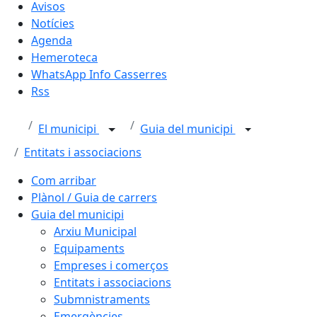
Avisos
Notícies
Agenda
Hemeroteca
WhatsApp Info Casserres
Rss
El municipi
Guia del municipi
Entitats i associacions
Com arribar
Plànol / Guia de carrers
Guia del municipi
Arxiu Municipal
Equipaments
Empreses i comerços
Entitats i associacions
Submnistraments
Emergències