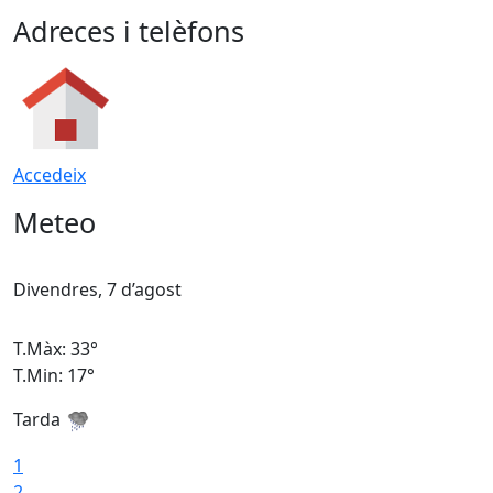
Adreces i telèfons
Accedeix
Meteo
Divendres, 7 d’agost
D
T.Màx: 33°
T
T.Min: 17°
T
Tarda
T
1
2