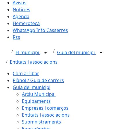
Avisos
Notícies
Agenda
Hemeroteca
WhatsApp Info Casserres
Rss
El municipi
Guia del municipi
Entitats i associacions
Com arribar
Plànol / Guia de carrers
Guia del municipi
Arxiu Municipal
Equipaments
Empreses i comerços
Entitats i associacions
Submnistraments
Emergències