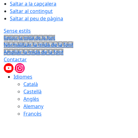
Saltar a la capçalera
Saltar al contingut
Saltar al peu de pàgina
Sense estils
Reduir la mida de la font
Normalitzar la mida de la font
Ampliar la mida de la font
Contactar
Idiomes
Català
Castellà
Anglès
Alemany
Francès
06.08.2026 | 22:32