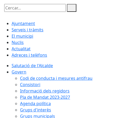
Cercar:
Ajuntament
Serveis i tràmits
El municipi
Nuclis
Actualitat
Adreces i telèfons
Salutació de l'Alcalde
Govern
Codi de conducta i mesures antifrau
Consistori
Informació dels regidors
Pla de Mandat 2023-2027
Agenda política
Grups d'interès
Grups municipals