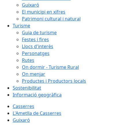
Guixaró
El municipi en xifres
Patrimoni cultural i natural
Turisme
Guia de turisme
Festes i fires
Llocs d'interès
Personatges
Rutes
On dormir - Turisme Rural
On menjar
Productes i Productors locals
Sostenibilitat
Informació geogràfica
Casserres
L'Ametlla de Casserres
Guixaró