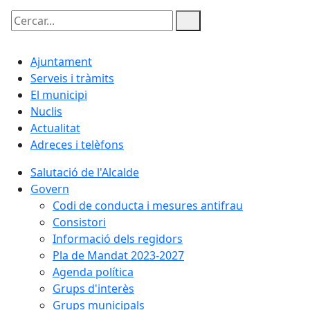
Cercar:
Ajuntament
Serveis i tràmits
El municipi
Nuclis
Actualitat
Adreces i telèfons
Salutació de l'Alcalde
Govern
Codi de conducta i mesures antifrau
Consistori
Informació dels regidors
Pla de Mandat 2023-2027
Agenda política
Grups d'interès
Grups municipals