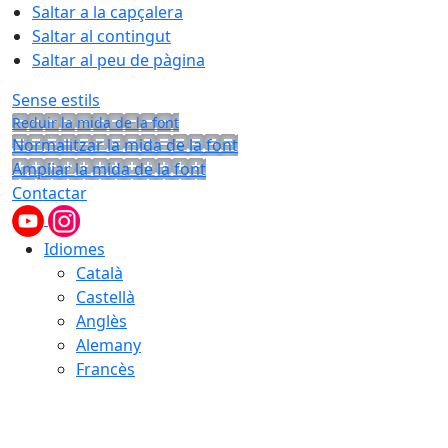
Saltar a la capçalera
Saltar al contingut
Saltar al peu de pàgina
Sense estils
Reduir la mida de la font
Normalitzar la mida de la font
Ampliar la mida de la font
Contactar
Idiomes
Català
Castellà
Anglès
Alemany
Francès
08.08.2026 | 08:38