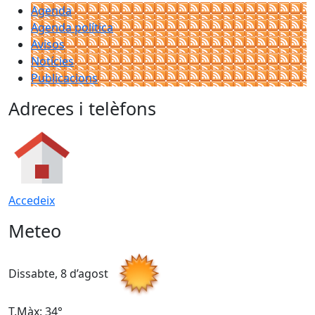
Agenda
Agenda política
Avisos
Notícies
Publicacions
Adreces i telèfons
Accedeix
Meteo
Dissabte, 8 d’agost
D
T.Màx: 34°
T