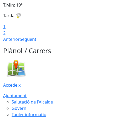
T.Min: 19°
T
Tarda
T
1
2
Anterior
Següent
Plànol / Carrers
Accedeix
Ajuntament
Salutació de l'Alcalde
Govern
Tauler informatiu