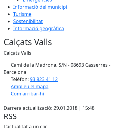
Informació del municipi
Turisme
Sostenibilitat
Informació geogràfica
Calçats Valls
Calçats Valls
Camí de la Madrona, S/N - 08693 Casserres -
Barcelona
Telèfon:
93 823 41 12
Amplieu el mapa
Com arribar-hi
Leaflet
| ©
OpenStreetMap
contributors
Facebook
X
+
Darrera actualització: 29.01.2018 | 15:48
−
RSS
L'actualitat a un clic