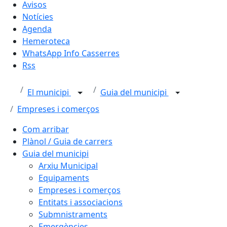
Avisos
Notícies
Agenda
Hemeroteca
WhatsApp Info Casserres
Rss
El municipi
Guia del municipi
Empreses i comerços
Com arribar
Plànol / Guia de carrers
Guia del municipi
Arxiu Municipal
Equipaments
Empreses i comerços
Entitats i associacions
Submnistraments
Emergències