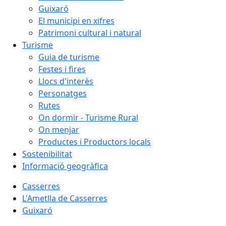
Guixaró
El municipi en xifres
Patrimoni cultural i natural
Turisme
Guia de turisme
Festes i fires
Llocs d'interès
Personatges
Rutes
On dormir - Turisme Rural
On menjar
Productes i Productors locals
Sostenibilitat
Informació geogràfica
Casserres
L'Ametlla de Casserres
Guixaró