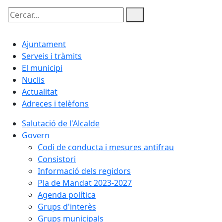
Cercar:
Ajuntament
Serveis i tràmits
El municipi
Nuclis
Actualitat
Adreces i telèfons
Salutació de l'Alcalde
Govern
Codi de conducta i mesures antifrau
Consistori
Informació dels regidors
Pla de Mandat 2023-2027
Agenda política
Grups d'interès
Grups municipals