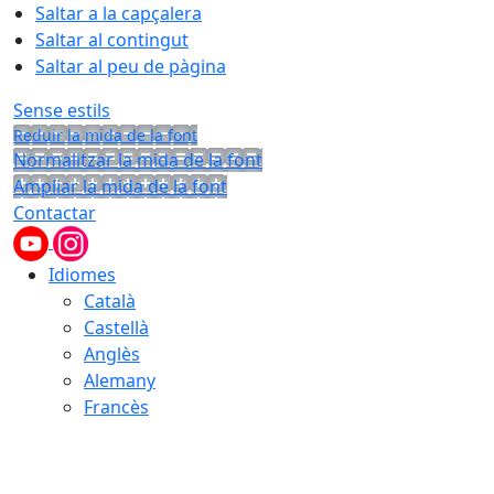
Saltar a la capçalera
Saltar al contingut
Saltar al peu de pàgina
Sense estils
Reduir la mida de la font
Normalitzar la mida de la font
Ampliar la mida de la font
Contactar
Idiomes
Català
Castellà
Anglès
Alemany
Francès
07.08.2026 | 10:32