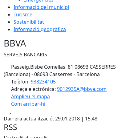
Informació del municipi
Turisme
Sostenibilitat
Informació geogràfica
BBVA
SERVEIS BANCARIS
Passeig.Bisbe Comellas, 81 08693 CASSERRES
(Barcelona) - 08693 Casserres - Barcelona
Telèfon:
938234105
Adreça electrònica:
9012935A@bbva.com
Amplieu el mapa
Com arribar-hi
Leaflet
| ©
OpenStreetMap
contributors
Facebook
X
+
Darrera actualització: 29.01.2018 | 15:48
−
RSS
L'actualitat a un clic