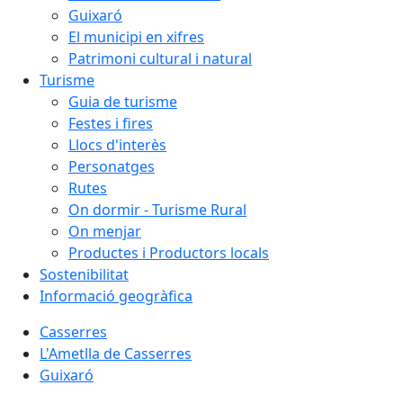
Guixaró
El municipi en xifres
Patrimoni cultural i natural
Turisme
Guia de turisme
Festes i fires
Llocs d'interès
Personatges
Rutes
On dormir - Turisme Rural
On menjar
Productes i Productors locals
Sostenibilitat
Informació geogràfica
Casserres
L'Ametlla de Casserres
Guixaró