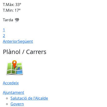
T.Màx: 33°
T
T.Min: 17°
T
Tarda
T
1
2
Anterior
Següent
Plànol / Carrers
Accedeix
Ajuntament
Salutació de l'Alcalde
Govern