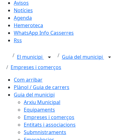
Avisos
Notícies
Agenda
Hemeroteca
WhatsApp Info Casserres
Rss
El municipi
Guia del municipi
Empreses i comerços
Com arribar
Plànol / Guia de carrers
Guia del municipi
Arxiu Municipal
Equipaments
Empreses i comerços
Entitats i associacions
Submnistraments
Emergències