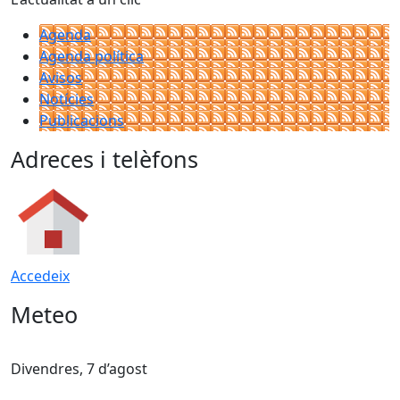
Agenda
Agenda política
Avisos
Notícies
Publicacions
Adreces i telèfons
Accedeix
Meteo
Divendres, 7 d’agost
D