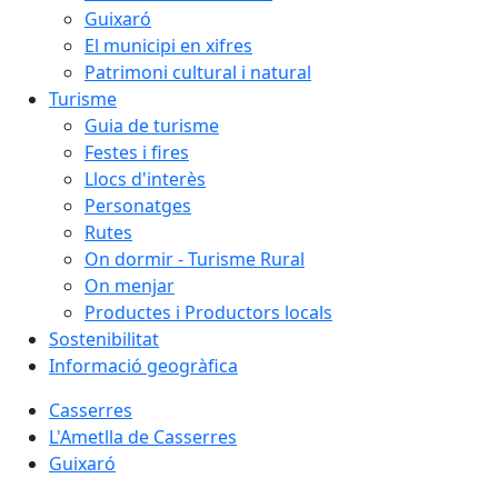
Guixaró
El municipi en xifres
Patrimoni cultural i natural
Turisme
Guia de turisme
Festes i fires
Llocs d'interès
Personatges
Rutes
On dormir - Turisme Rural
On menjar
Productes i Productors locals
Sostenibilitat
Informació geogràfica
Casserres
L'Ametlla de Casserres
Guixaró