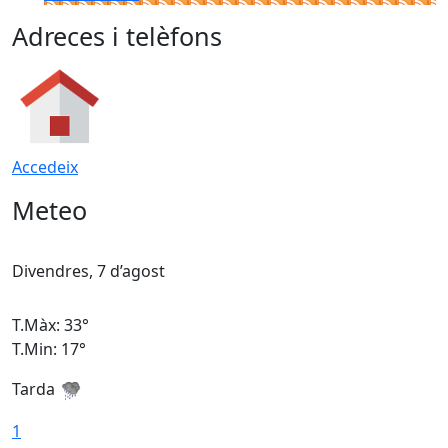
Adreces i telèfons
Accedeix
Meteo
Divendres, 7 d’agost
D
T.Màx: 33°
T
T.Min: 17°
T
Tarda
T
1