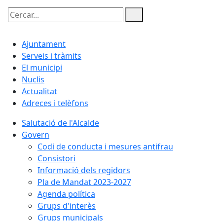
Cercar:
Ajuntament
Serveis i tràmits
El municipi
Nuclis
Actualitat
Adreces i telèfons
Salutació de l'Alcalde
Govern
Codi de conducta i mesures antifrau
Consistori
Informació dels regidors
Pla de Mandat 2023-2027
Agenda política
Grups d'interès
Grups municipals