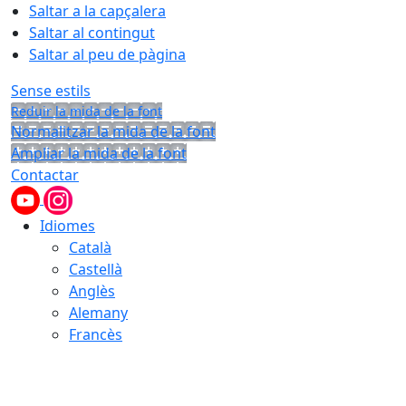
Saltar a la capçalera
Saltar al contingut
Saltar al peu de pàgina
Sense estils
Reduir la mida de la font
Normalitzar la mida de la font
Ampliar la mida de la font
Contactar
Idiomes
Català
Castellà
Anglès
Alemany
Francès
07.08.2026 | 05:21