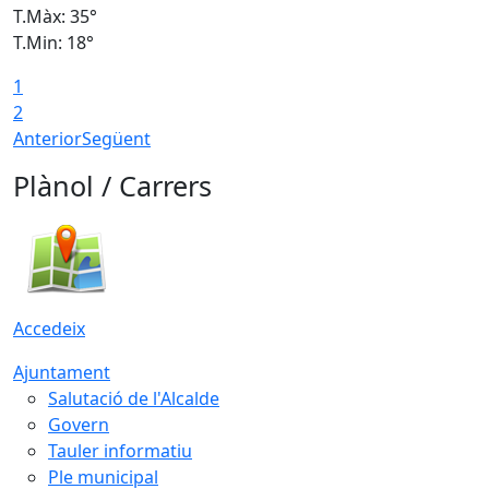
T.Màx: 35°
T
T.Min: 18°
T
1
T
2
Anterior
Següent
Plànol / Carrers
Accedeix
Ajuntament
Salutació de l'Alcalde
Govern
Tauler informatiu
Ple municipal