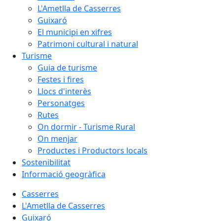
L'Ametlla de Casserres
Guixaró
El municipi en xifres
Patrimoni cultural i natural
Turisme
Guia de turisme
Festes i fires
Llocs d'interès
Personatges
Rutes
On dormir - Turisme Rural
On menjar
Productes i Productors locals
Sostenibilitat
Informació geogràfica
Casserres
L'Ametlla de Casserres
Guixaró