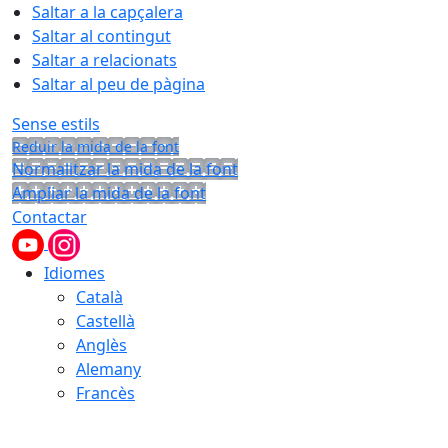
Saltar a la capçalera
Saltar al contingut
Saltar a relacionats
Saltar al peu de pàgina
Sense estils
Reduir la mida de la font
Normalitzar la mida de la font
Ampliar la mida de la font
Contactar
Idiomes
Català
Castellà
Anglès
Alemany
Francès
09.08.2026 | 10:44