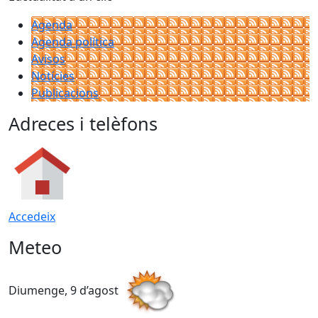
Agenda
Agenda política
Avisos
Notícies
Publicacions
Adreces i telèfons
Accedeix
Meteo
Diumenge, 9 d’agost
D