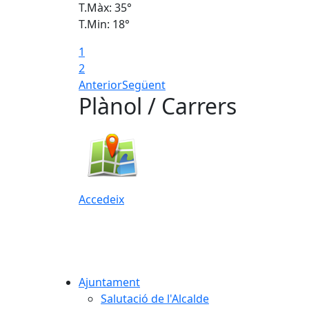
T.Màx: 35°
T.Min: 18°
1
2
Anterior
Següent
Plànol / Carrers
Accedeix
Ajuntament
Salutació de l'Alcalde