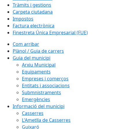
Tràmits i gestions
Carpeta ciutadana
Impostos
Factura electrònica
Finestreta Única Empresarial (FUE)
Com arribar
Plànol / Guia de carrers
Guia del municipi
Arxiu Municipal
Equipaments
Empreses i comerços
Entitats i associacions
Submnistraments
Emergències
Informació del municipi
Casserres
L'Ametlla de Casserres
Guixaró