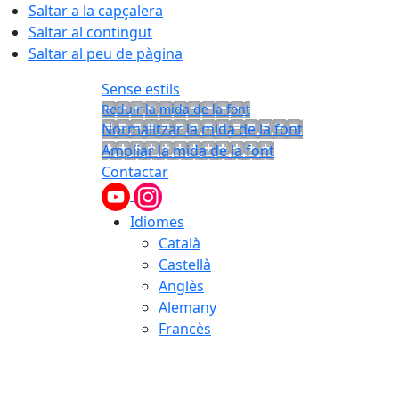
Saltar a la capçalera
Saltar al contingut
Saltar al peu de pàgina
Sense estils
Reduir la mida de la font
Normalitzar la mida de la font
Ampliar la mida de la font
Contactar
Idiomes
Català
Castellà
Anglès
Alemany
Francès
08.08.2026 | 18:21