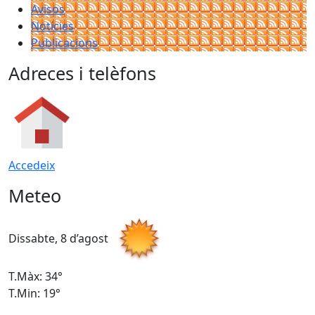
Avisos
Notícies
Publicacions
Adreces i telèfons
Accedeix
Meteo
Dissabte, 8 d’agost
D
T.Màx: 34°
T
T.Min: 19°
T