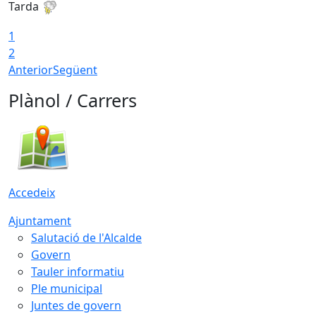
Tarda
T
1
2
Anterior
Següent
Plànol / Carrers
Accedeix
Ajuntament
Salutació de l'Alcalde
Govern
Tauler informatiu
Ple municipal
Juntes de govern