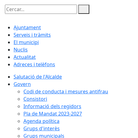
Cercar:
Ajuntament
Serveis i tràmits
El municipi
Nuclis
Actualitat
Adreces i telèfons
Salutació de l'Alcalde
Govern
Codi de conducta i mesures antifrau
Consistori
Informació dels regidors
Pla de Mandat 2023-2027
Agenda política
Grups d'interès
Grups municipals