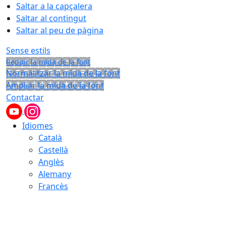
Saltar a la capçalera
Saltar al contingut
Saltar al peu de pàgina
Sense estils
Reduir la mida de la font
Normalitzar la mida de la font
Ampliar la mida de la font
Contactar
Idiomes
Català
Castellà
Anglès
Alemany
Francès
07.08.2026 | 15:48