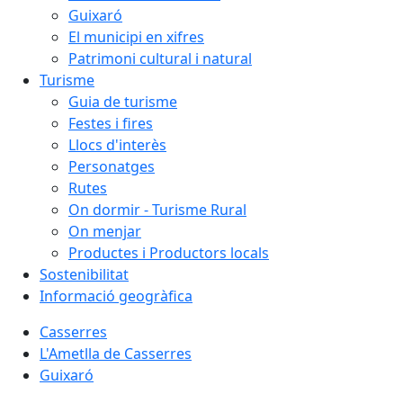
Guixaró
El municipi en xifres
Patrimoni cultural i natural
Turisme
Guia de turisme
Festes i fires
Llocs d'interès
Personatges
Rutes
On dormir - Turisme Rural
On menjar
Productes i Productors locals
Sostenibilitat
Informació geogràfica
Casserres
L'Ametlla de Casserres
Guixaró