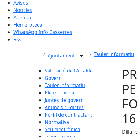
Avisos
Notícies
Agenda
Hemeroteca
WhatsApp Info Casserres
Rss
Tauler informatiu
Ajuntament
PR
Salutació de l'Alcalde
Govern
PE
Tauler informatiu
Ple municipal
FO
Juntes de govern
Anuncis / Edictes
1
Perfil de contractant
Normativa
Seu electrònica
Dillun
Transparència