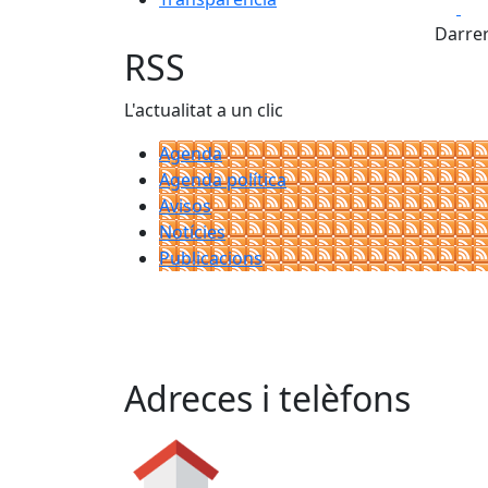
Fa
Darrer
RSS
L'actualitat a un clic
Agenda
Agenda política
Avisos
Notícies
Publicacions
Adreces i telèfons