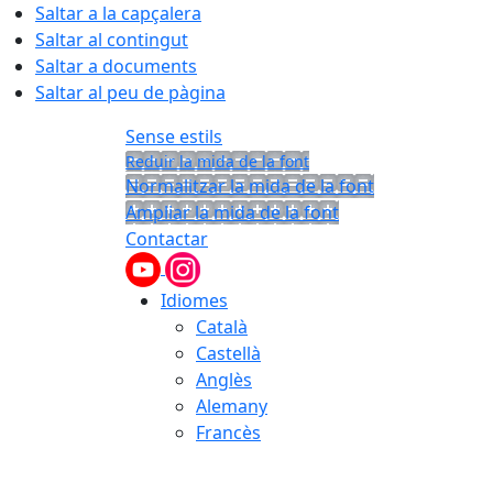
Saltar a la capçalera
Saltar al contingut
Saltar a documents
Saltar al peu de pàgina
Sense estils
Reduir la mida de la font
Normalitzar la mida de la font
Ampliar la mida de la font
Contactar
Idiomes
Català
Castellà
Anglès
Alemany
Francès
08.08.2026 | 09:26