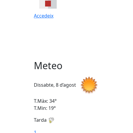
Accedeix
Meteo
Dissabte, 8 d’agost
T.Màx: 34°
T.Min: 19°
Tarda
1