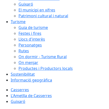
Guixaró
El municipi en xifres
Patrimoni cultural i natural
Turisme
Guia de turisme
Festes i fires
Llocs d'interès
Personatges
Rutes
On dormir - Turisme Rural
On menjar
Productes i Productors locals
Sostenibilitat
Informació geogràfica
Casserres
L'Ametlla de Casserres
Guixaró