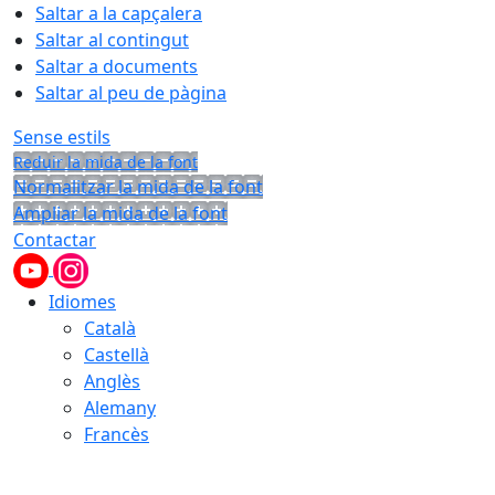
Saltar a la capçalera
Saltar al contingut
Saltar a documents
Saltar al peu de pàgina
Sense estils
Reduir la mida de la font
Normalitzar la mida de la font
Ampliar la mida de la font
Contactar
Idiomes
Català
Castellà
Anglès
Alemany
Francès
10.08.2026 | 20:23