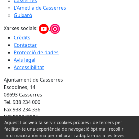
Casserres
L'Ametlla de Casserres
Guixaró
Xarxes socials:
Crèdits
Contactar
Protecció de dades
Avís legal
Accessibilitat
Ajuntament de Casserres
Escodines, 14
08693 Casserres
Tel. 938 234 000
Fax 938 234 336
NIF P0804800A
Aquest lloc web fa servir cookies pròpies i de tercers per
Amb la col·laboració de:
facilitar-te una experiència de navegació òptima i recollir
informació anònima per millorar i adaptar-nos a les teves