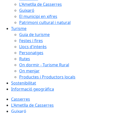
L'Ametlla de Casserres
Guixaró
El municipi en xifres
Patrimoni cultural i natural
Turisme
Guia de turisme
Festes i fires
Llocs d'interès
Personatges
Rutes
On dormir - Turisme Rural
On menjar
Productes i Productors locals
Sostenibilitat
Informació geogràfica
Casserres
L'Ametlla de Casserres
Guixaró