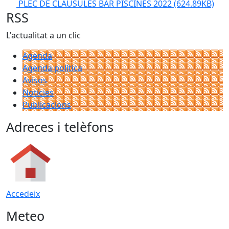
PLEC DE CLÀUSULES BAR PISCINES 2022
(624.89KB)
RSS
L'actualitat a un clic
Agenda
Agenda política
Avisos
Notícies
Publicacions
Adreces i telèfons
Accedeix
Meteo