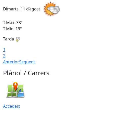
Dimarts, 11 d’agost
D
T.Màx: 33°
T
T.Min: 19°
T
Tarda
T
1
2
Anterior
Següent
Plànol / Carrers
Accedeix