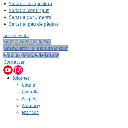
Saltar a la capçalera
Saltar al contingut
Saltar a documents
Saltar al peu de pàgina
Sense estils
Reduir la mida de la font
Normalitzar la mida de la font
Ampliar la mida de la font
Contactar
Idiomes
Català
Castellà
Anglès
Alemany
Francès
06.08.2026 | 19:31