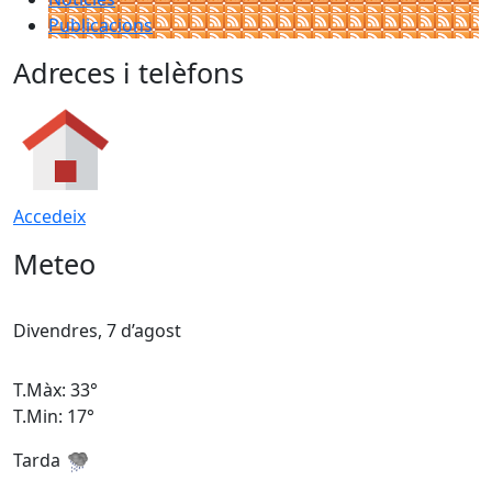
Publicacions
Adreces i telèfons
Accedeix
Meteo
Divendres, 7 d’agost
D
T.Màx: 33°
T
T.Min: 17°
T
Tarda
T