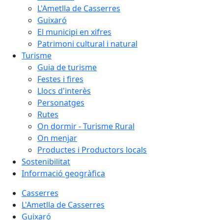
L'Ametlla de Casserres
Guixaró
El municipi en xifres
Patrimoni cultural i natural
Turisme
Guia de turisme
Festes i fires
Llocs d'interès
Personatges
Rutes
On dormir - Turisme Rural
On menjar
Productes i Productors locals
Sostenibilitat
Informació geogràfica
Casserres
L'Ametlla de Casserres
Guixaró