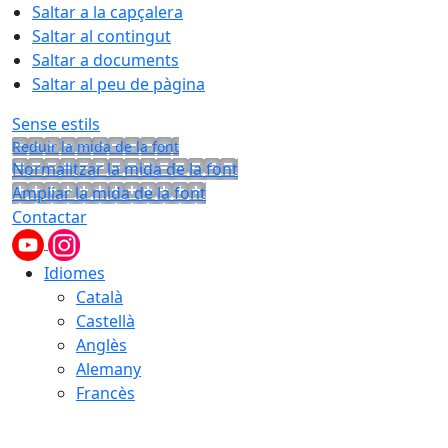
Saltar a la capçalera
Saltar al contingut
Saltar a documents
Saltar al peu de pàgina
Sense estils
Reduir la mida de la font
Normalitzar la mida de la font
Ampliar la mida de la font
Contactar
Idiomes
Català
Castellà
Anglès
Alemany
Francès
08.08.2026 | 15:45