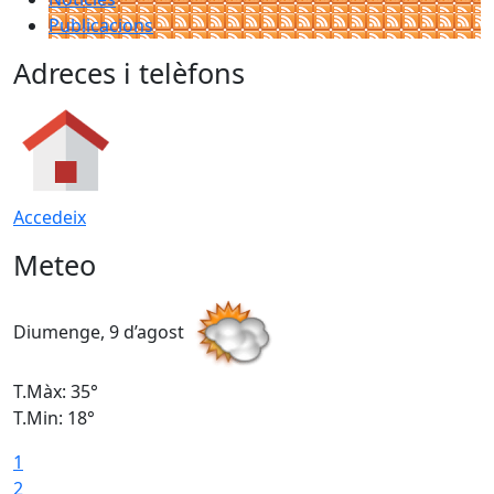
Publicacions
Adreces i telèfons
Accedeix
Meteo
Diumenge, 9 d’agost
D
T.Màx: 35°
T
T.Min: 18°
T
1
T
2