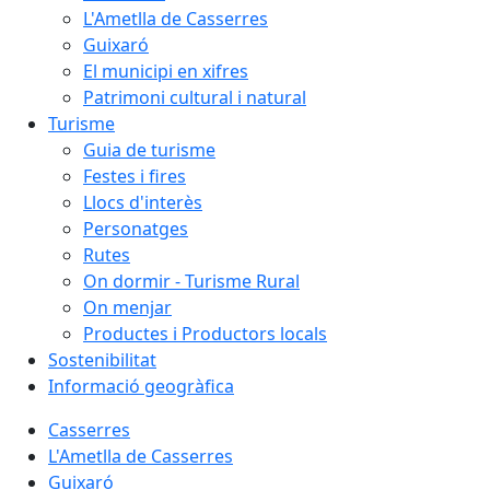
L'Ametlla de Casserres
Guixaró
El municipi en xifres
Patrimoni cultural i natural
Turisme
Guia de turisme
Festes i fires
Llocs d'interès
Personatges
Rutes
On dormir - Turisme Rural
On menjar
Productes i Productors locals
Sostenibilitat
Informació geogràfica
Casserres
L'Ametlla de Casserres
Guixaró