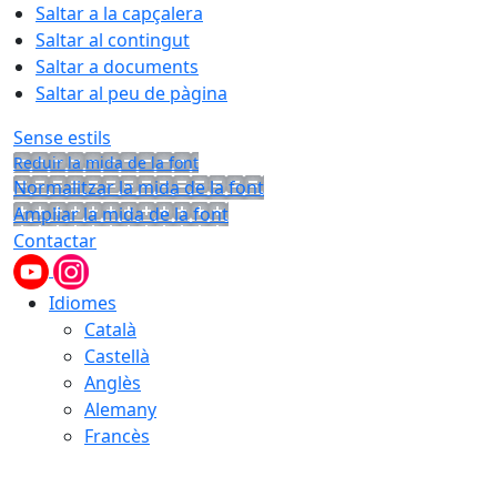
Saltar a la capçalera
Saltar al contingut
Saltar a documents
Saltar al peu de pàgina
Sense estils
Reduir la mida de la font
Normalitzar la mida de la font
Ampliar la mida de la font
Contactar
Idiomes
Català
Castellà
Anglès
Alemany
Francès
06.08.2026 | 11:48