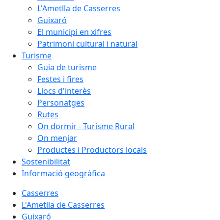
L'Ametlla de Casserres
Guixaró
El municipi en xifres
Patrimoni cultural i natural
Turisme
Guia de turisme
Festes i fires
Llocs d'interès
Personatges
Rutes
On dormir - Turisme Rural
On menjar
Productes i Productors locals
Sostenibilitat
Informació geogràfica
Casserres
L'Ametlla de Casserres
Guixaró