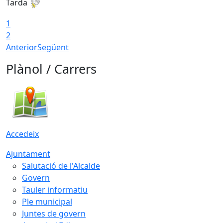
Tarda
T
1
2
Anterior
Següent
Plànol / Carrers
Accedeix
Ajuntament
Salutació de l'Alcalde
Govern
Tauler informatiu
Ple municipal
Juntes de govern