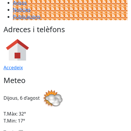
Avisos
Notícies
Publicacions
Adreces i telèfons
Accedeix
Meteo
Dijous, 6 d’agost
D
T.Màx: 32°
T
T.Min: 17°
T