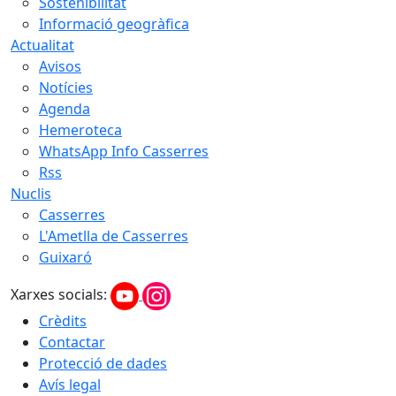
Sostenibilitat
Informació geogràfica
Actualitat
Avisos
Notícies
Agenda
Hemeroteca
WhatsApp Info Casserres
Rss
Nuclis
Casserres
L'Ametlla de Casserres
Guixaró
Xarxes socials:
Crèdits
Contactar
Protecció de dades
Avís legal