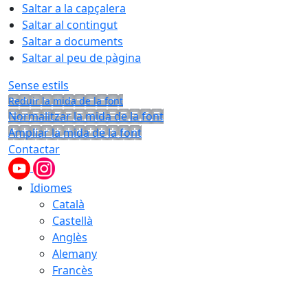
Saltar a la capçalera
Saltar al contingut
Saltar a documents
Saltar al peu de pàgina
Sense estils
Reduir la mida de la font
Normalitzar la mida de la font
Ampliar la mida de la font
Contactar
Idiomes
Català
Castellà
Anglès
Alemany
Francès
07.08.2026 | 06:42