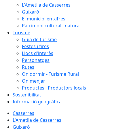
L'Ametlla de Casserres
Guixaró
El municipi en xifres
Patrimoni cultural i natural
Turisme
Guia de turisme
Festes i fires
Llocs d'interès
Personatges
Rutes
On dormir - Turisme Rural
On menjar
Productes i Productors locals
Sostenibilitat
Informació geogràfica
Casserres
L'Ametlla de Casserres
Guixaró