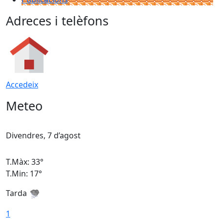
Adreces i telèfons
Accedeix
Meteo
Divendres, 7 d’agost
D
T.Màx: 33°
T
T.Min: 17°
T
Tarda
T
1