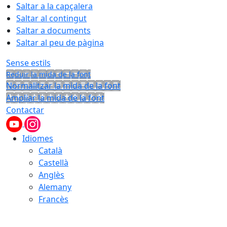
Saltar a la capçalera
Saltar al contingut
Saltar a documents
Saltar al peu de pàgina
Sense estils
Reduir la mida de la font
Normalitzar la mida de la font
Ampliar la mida de la font
Contactar
Idiomes
Català
Castellà
Anglès
Alemany
Francès
06.08.2026 | 09:18