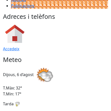
Publicacions
Adreces i telèfons
Accedeix
Meteo
Dijous, 6 d’agost
D
T.Màx: 32°
T
T.Min: 17°
T
Tarda
T