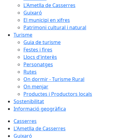
L'Ametlla de Casserres
Guixaró
El municipi en xifres
Patrimoni cultural i natural
Turisme
Guia de turisme
Festes i fires
Llocs d'interès
Personatges
Rutes
On dormir - Turisme Rural
On menjar
Productes i Productors locals
Sostenibilitat
Informació geogràfica
Casserres
L'Ametlla de Casserres
Guixaró