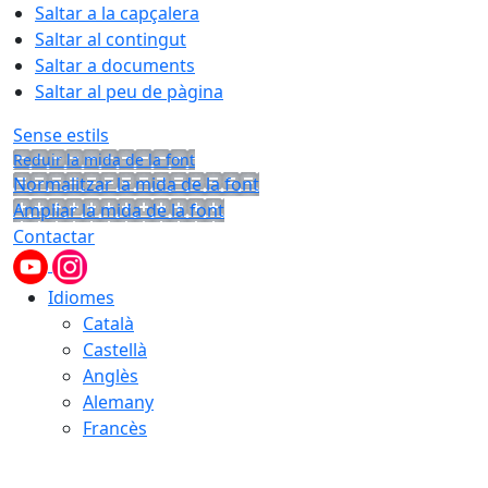
Saltar a la capçalera
Saltar al contingut
Saltar a documents
Saltar al peu de pàgina
Sense estils
Reduir la mida de la font
Normalitzar la mida de la font
Ampliar la mida de la font
Contactar
Idiomes
Català
Castellà
Anglès
Alemany
Francès
07.08.2026 | 02:13