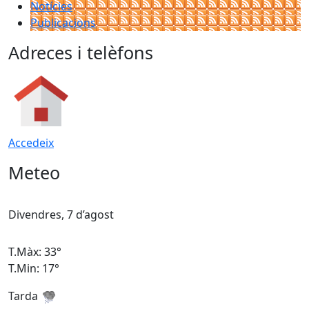
Notícies
Publicacions
Adreces i telèfons
Accedeix
Meteo
Divendres, 7 d’agost
D
T.Màx: 33°
T
T.Min: 17°
T
Tarda
T