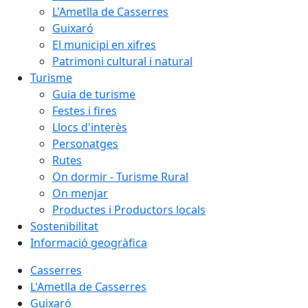
L'Ametlla de Casserres
Guixaró
El municipi en xifres
Patrimoni cultural i natural
Turisme
Guia de turisme
Festes i fires
Llocs d'interès
Personatges
Rutes
On dormir - Turisme Rural
On menjar
Productes i Productors locals
Sostenibilitat
Informació geogràfica
Casserres
L'Ametlla de Casserres
Guixaró