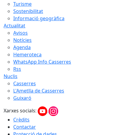
Turisme
Sostenibilitat
Informació geogràfica
Actualitat
Avisos
Notícies
Agenda
Hemeroteca
WhatsApp Info Casserres
Rss
Nuclis
Casserres
L'Ametlla de Casserres
Guixaró
Xarxes socials:
Crèdits
Contactar
Protecció de dades