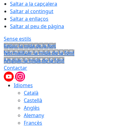
Saltar a la capçalera
Saltar al contingut
Saltar a enllaços
Saltar al peu de pàgina
Sense estils
Reduir la mida de la font
Normalitzar la mida de la font
Ampliar la mida de la font
Contactar
Idiomes
Català
Castellà
Anglès
Alemany
Francès
08.08.2026 | 19:07