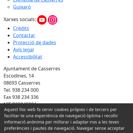
Guixaró
Xarxes socials:
Crèdits
Contactar
Protecció de dades
Avís legal
Accessibilitat
Ajuntament de Casserres
Escodines, 14
08693 Casserres
Tel. 938 234 000
Fax 938 234 336
NIF P0804800A
Aquest lloc web fa servir cookies pròpies i de tercers per
facilitar-te una experiència de navegació òptima i recollir
Amb la col·laboració de:
informació anònima per millorar i adaptar-nos a les teves
preferències i pautes de navegació. Navegar sense acceptar