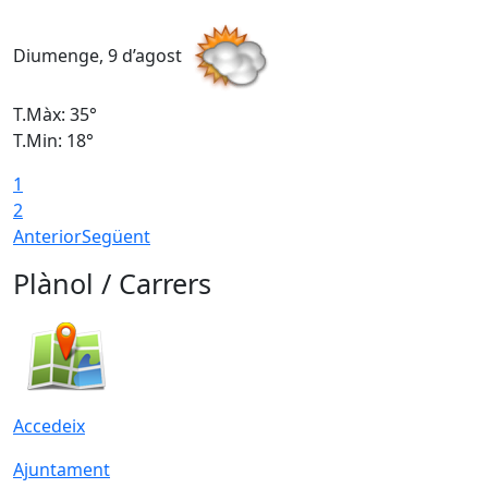
Diumenge, 9 d’agost
D
T.Màx: 35°
T
T.Min: 18°
T
1
T
2
Anterior
Següent
Plànol / Carrers
Accedeix
Ajuntament