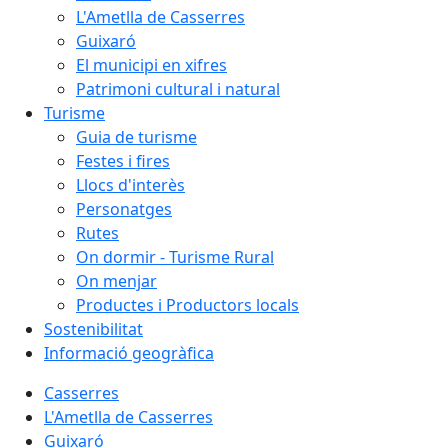
L'Ametlla de Casserres
Guixaró
El municipi en xifres
Patrimoni cultural i natural
Turisme
Guia de turisme
Festes i fires
Llocs d'interès
Personatges
Rutes
On dormir - Turisme Rural
On menjar
Productes i Productors locals
Sostenibilitat
Informació geogràfica
Casserres
L'Ametlla de Casserres
Guixaró