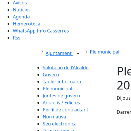
Avisos
Notícies
Agenda
Hemeroteca
WhatsApp Info Casserres
Rss
Ple municipal
Ajuntament
Pl
Salutació de l'Alcalde
Govern
20
Tauler informatiu
Ple municipal
Juntes de govern
Dijous
Anuncis / Edictes
Fa
Perfil de contractant
Darrer
Normativa
Seu electrònica
Transparència