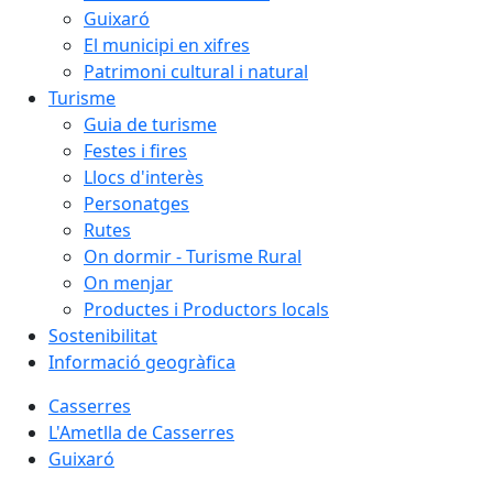
Guixaró
El municipi en xifres
Patrimoni cultural i natural
Turisme
Guia de turisme
Festes i fires
Llocs d'interès
Personatges
Rutes
On dormir - Turisme Rural
On menjar
Productes i Productors locals
Sostenibilitat
Informació geogràfica
Casserres
L'Ametlla de Casserres
Guixaró