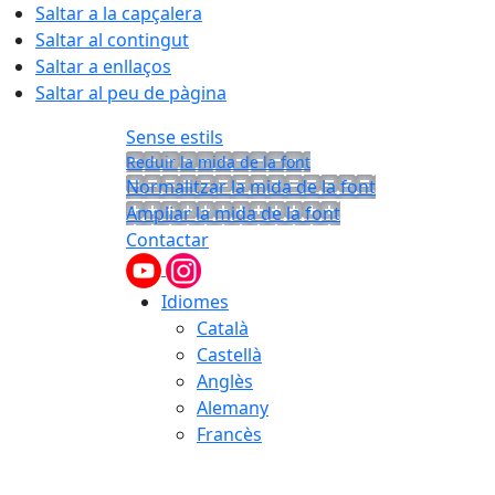
Saltar a la capçalera
Saltar al contingut
Saltar a enllaços
Saltar al peu de pàgina
Sense estils
Reduir la mida de la font
Normalitzar la mida de la font
Ampliar la mida de la font
Contactar
Idiomes
Català
Castellà
Anglès
Alemany
Francès
07.08.2026 | 01:21