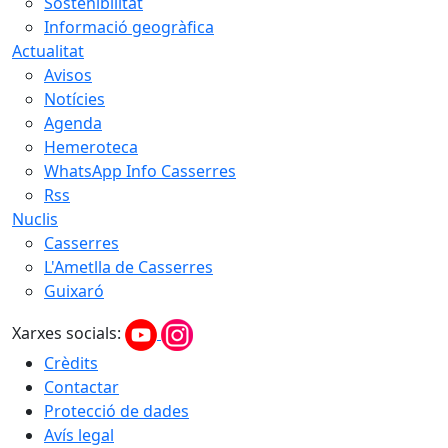
Sostenibilitat
Informació geogràfica
Actualitat
Avisos
Notícies
Agenda
Hemeroteca
WhatsApp Info Casserres
Rss
Nuclis
Casserres
L'Ametlla de Casserres
Guixaró
Xarxes socials:
Crèdits
Contactar
Protecció de dades
Avís legal