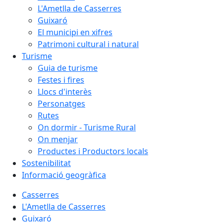
L'Ametlla de Casserres
Guixaró
El municipi en xifres
Patrimoni cultural i natural
Turisme
Guia de turisme
Festes i fires
Llocs d'interès
Personatges
Rutes
On dormir - Turisme Rural
On menjar
Productes i Productors locals
Sostenibilitat
Informació geogràfica
Casserres
L'Ametlla de Casserres
Guixaró