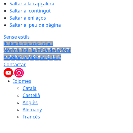
Saltar a la capçalera
Saltar al contingut
Saltar a enllaços
Saltar al peu de pàgina
Sense estils
Reduir la mida de la font
Normalitzar la mida de la font
Ampliar la mida de la font
Contactar
Idiomes
Català
Castellà
Anglès
Alemany
Francès
06.08.2026 | 19:51