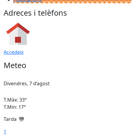
Adreces i telèfons
Accedeix
Meteo
Divendres, 7 d’agost
D
T.Màx: 33°
T
T.Min: 17°
T
Tarda
T
1