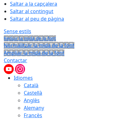
Saltar a la capçalera
Saltar al contingut
Saltar al peu de pàgina
Sense estils
Reduir la mida de la font
Normalitzar la mida de la font
Ampliar la mida de la font
Contactar
Idiomes
Català
Castellà
Anglès
Alemany
Francès
07.08.2026 | 10:46