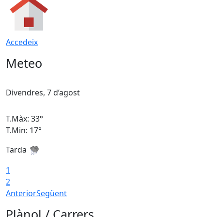
Accedeix
Meteo
Divendres, 7 d’agost
D
T.Màx: 33°
T
T.Min: 17°
T
Tarda
T
1
2
Anterior
Següent
Plànol / Carrers