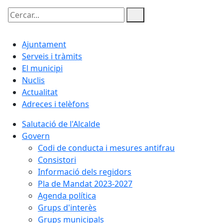
Cercar:
Ajuntament
Serveis i tràmits
El municipi
Nuclis
Actualitat
Adreces i telèfons
Salutació de l'Alcalde
Govern
Codi de conducta i mesures antifrau
Consistori
Informació dels regidors
Pla de Mandat 2023-2027
Agenda política
Grups d'interès
Grups municipals