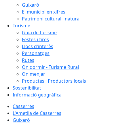
Guixaró
El municipi en xifres
Patrimoni cultural i natural
Turisme
Guia de turisme
Festes i fires
Llocs d'interès
Personatges
Rutes
On dormir - Turisme Rural
On menjar
Productes i Productors locals
Sostenibilitat
Informació geogràfica
Casserres
L'Ametlla de Casserres
Guixaró