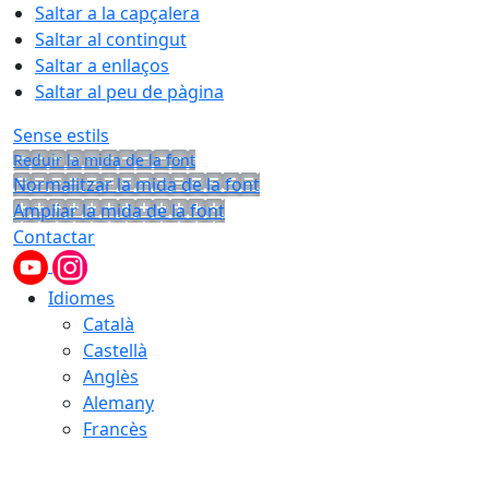
Saltar a la capçalera
Saltar al contingut
Saltar a enllaços
Saltar al peu de pàgina
Sense estils
Reduir la mida de la font
Normalitzar la mida de la font
Ampliar la mida de la font
Contactar
Idiomes
Català
Castellà
Anglès
Alemany
Francès
08.08.2026 | 07:22