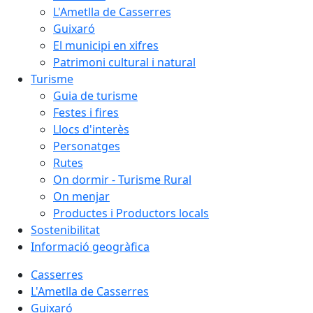
L'Ametlla de Casserres
Guixaró
El municipi en xifres
Patrimoni cultural i natural
Turisme
Guia de turisme
Festes i fires
Llocs d'interès
Personatges
Rutes
On dormir - Turisme Rural
On menjar
Productes i Productors locals
Sostenibilitat
Informació geogràfica
Casserres
L'Ametlla de Casserres
Guixaró