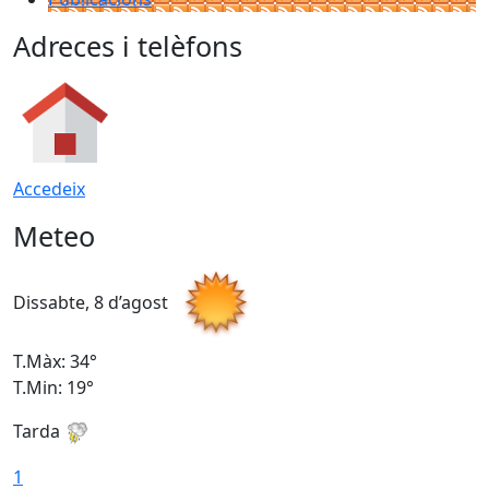
Adreces i telèfons
Accedeix
Meteo
Dissabte, 8 d’agost
D
T.Màx: 34°
T
T.Min: 19°
T
Tarda
T
1