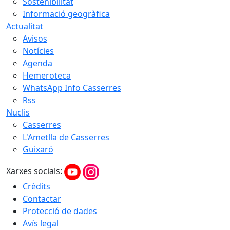
Sostenibilitat
Informació geogràfica
Actualitat
Avisos
Notícies
Agenda
Hemeroteca
WhatsApp Info Casserres
Rss
Nuclis
Casserres
L'Ametlla de Casserres
Guixaró
Xarxes socials:
Crèdits
Contactar
Protecció de dades
Avís legal