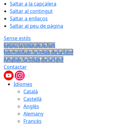
Saltar a la capçalera
Saltar al contingut
Saltar a enllaços
Saltar al peu de pàgina
Sense estils
Reduir la mida de la font
Normalitzar la mida de la font
Ampliar la mida de la font
Contactar
Idiomes
Català
Castellà
Anglès
Alemany
Francès
09.08.2026 | 06:46