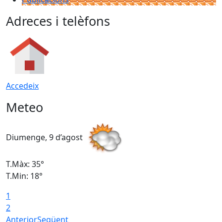
Adreces i telèfons
Accedeix
Meteo
Diumenge, 9 d’agost
D
T.Màx: 35°
T
T.Min: 18°
T
1
T
2
Anterior
Següent