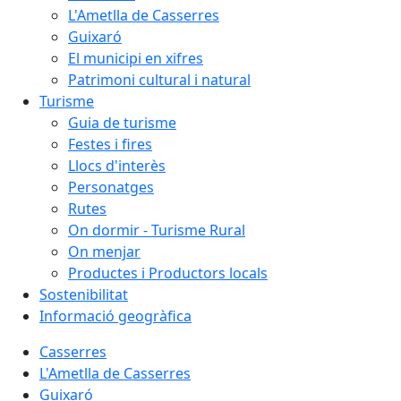
L'Ametlla de Casserres
Guixaró
El municipi en xifres
Patrimoni cultural i natural
Turisme
Guia de turisme
Festes i fires
Llocs d'interès
Personatges
Rutes
On dormir - Turisme Rural
On menjar
Productes i Productors locals
Sostenibilitat
Informació geogràfica
Casserres
L'Ametlla de Casserres
Guixaró