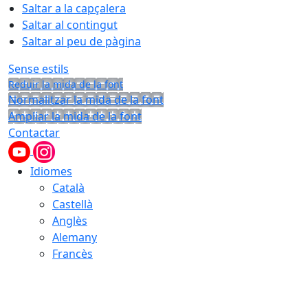
Saltar a la capçalera
Saltar al contingut
Saltar al peu de pàgina
Sense estils
Reduir la mida de la font
Normalitzar la mida de la font
Ampliar la mida de la font
Contactar
Idiomes
Català
Castellà
Anglès
Alemany
Francès
10.08.2026 | 10:37