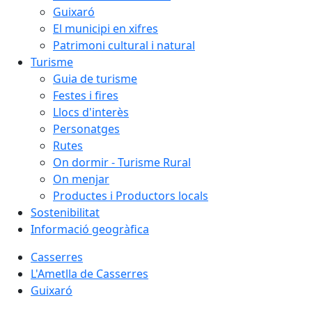
Guixaró
El municipi en xifres
Patrimoni cultural i natural
Turisme
Guia de turisme
Festes i fires
Llocs d'interès
Personatges
Rutes
On dormir - Turisme Rural
On menjar
Productes i Productors locals
Sostenibilitat
Informació geogràfica
Casserres
L'Ametlla de Casserres
Guixaró