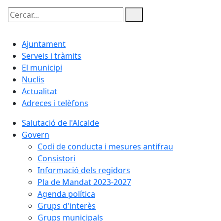
Cercar:
Ajuntament
Serveis i tràmits
El municipi
Nuclis
Actualitat
Adreces i telèfons
Salutació de l'Alcalde
Govern
Codi de conducta i mesures antifrau
Consistori
Informació dels regidors
Pla de Mandat 2023-2027
Agenda política
Grups d'interès
Grups municipals