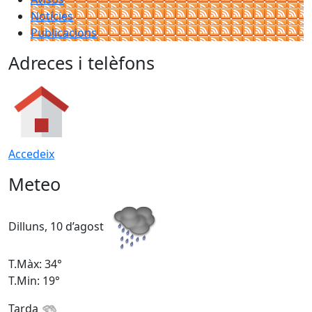
Notícies
Publicacions
Adreces i telèfons
Accedeix
Meteo
Dilluns, 10 d’agost
D
T.Màx: 34°
T
T.Min: 19°
T
Tarda
T