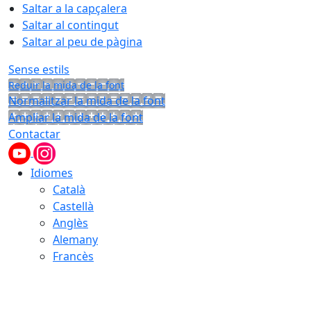
Saltar a la capçalera
Saltar al contingut
Saltar al peu de pàgina
Sense estils
Reduir la mida de la font
Normalitzar la mida de la font
Ampliar la mida de la font
Contactar
Idiomes
Català
Castellà
Anglès
Alemany
Francès
06.08.2026 | 19:21