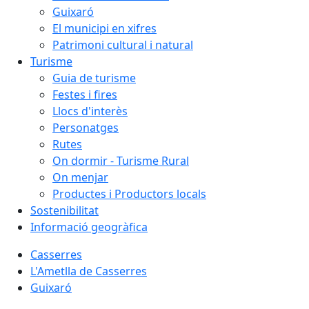
Guixaró
El municipi en xifres
Patrimoni cultural i natural
Turisme
Guia de turisme
Festes i fires
Llocs d'interès
Personatges
Rutes
On dormir - Turisme Rural
On menjar
Productes i Productors locals
Sostenibilitat
Informació geogràfica
Casserres
L'Ametlla de Casserres
Guixaró