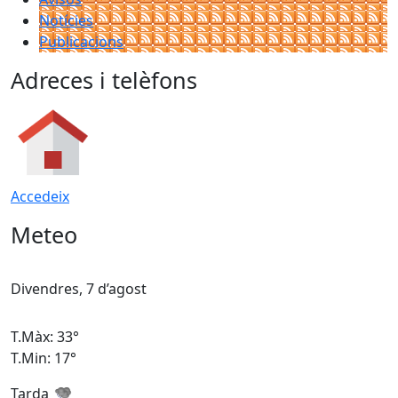
Notícies
Publicacions
Adreces i telèfons
Accedeix
Meteo
Divendres, 7 d’agost
D
T.Màx: 33°
T
T.Min: 17°
T
Tarda
T