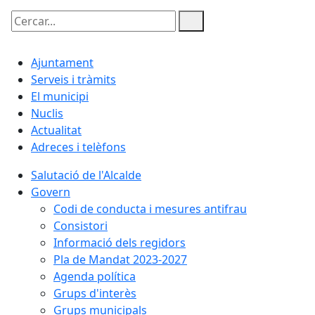
Cercar:
Ajuntament
Serveis i tràmits
El municipi
Nuclis
Actualitat
Adreces i telèfons
Salutació de l'Alcalde
Govern
Codi de conducta i mesures antifrau
Consistori
Informació dels regidors
Pla de Mandat 2023-2027
Agenda política
Grups d'interès
Grups municipals