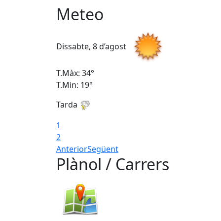
Meteo
Dissabte, 8 d’agost
T.Màx: 34°
T.Min: 19°
Tarda
1
2
Anterior
Següent
Plànol / Carrers