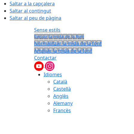
Saltar a la capçalera
Saltar al contingut
Saltar al peu de pàgina
Sense estils
Reduir la mida de la font
Normalitzar la mida de la font
Ampliar la mida de la font
Contactar
Idiomes
Català
Castellà
Anglès
Alemany
Francès
07.08.2026 | 21:07