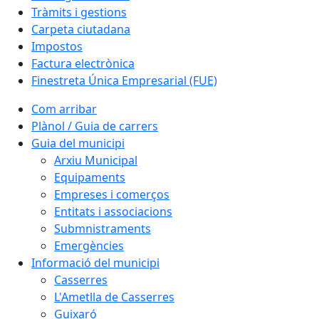
Tràmits i gestions
Carpeta ciutadana
Impostos
Factura electrònica
Finestreta Única Empresarial (FUE)
Com arribar
Plànol / Guia de carrers
Guia del municipi
Arxiu Municipal
Equipaments
Empreses i comerços
Entitats i associacions
Submnistraments
Emergències
Informació del municipi
Casserres
L'Ametlla de Casserres
Guixaró