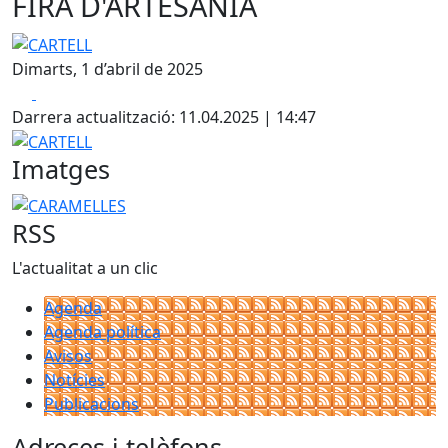
FIRA D'ARTESANIA
CARTELL
Dimarts, 1 d’abril de 2025
Facebook
X
Darrera actualització: 11.04.2025 | 14:47
CARTELL
Imatges
CARAMELLES
RSS
L'actualitat a un clic
Agenda
Agenda política
Avisos
Notícies
Publicacions
Adreces i telèfons