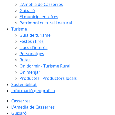
L'Ametlla de Casserres
Guixaró
El municipi en xifres
Patrimoni cultural i natural
Turisme
Guia de turisme
Festes i fires
Llocs d'interès
Personatges
Rutes
On dormir - Turisme Rural
On menjar
Productes i Productors locals
Sostenibilitat
Informació geogràfica
Casserres
L'Ametlla de Casserres
Guixaró