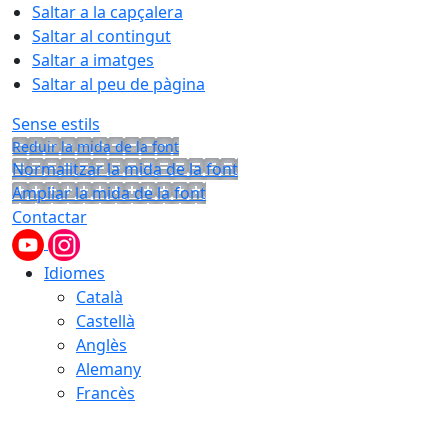
Saltar a la capçalera
Saltar al contingut
Saltar a imatges
Saltar al peu de pàgina
Sense estils
Reduir la mida de la font
Normalitzar la mida de la font
Ampliar la mida de la font
Contactar
Idiomes
Català
Castellà
Anglès
Alemany
Francès
07.08.2026 | 13:15