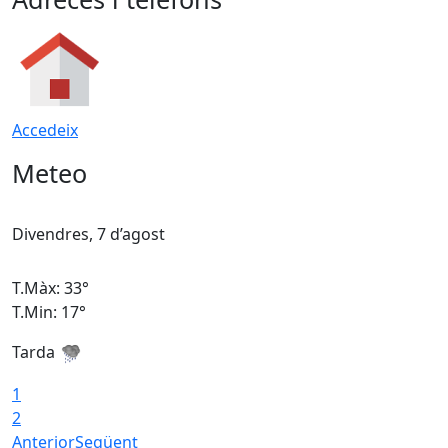
Accedeix
Meteo
Divendres, 7 d’agost
D
T.Màx: 33°
T
T.Min: 17°
T
Tarda
T
1
2
Anterior
Següent