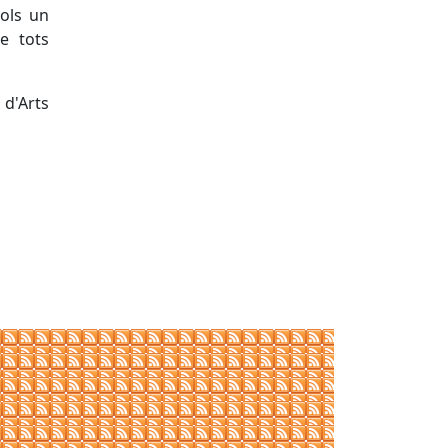
vols un
e tots
 d'Arts