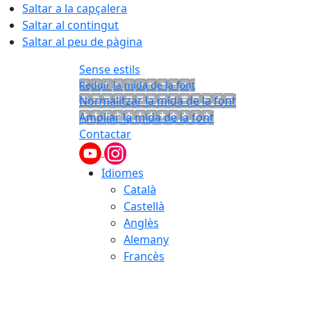
Saltar a la capçalera
Saltar al contingut
Saltar al peu de pàgina
Sense estils
Reduir la mida de la font
Normalitzar la mida de la font
Ampliar la mida de la font
Contactar
Idiomes
Català
Castellà
Anglès
Alemany
Francès
06.08.2026 | 23:22