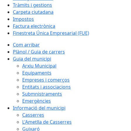
Tràmits i gestions
Carpeta ciutadana
Impostos
Factura electrònica
Finestreta Única Empresarial (FUE)
Com arribar
Plànol / Guia de carrers
Guia del municipi
Arxiu Municipal
Equipaments
Empreses i comerços
Entitats i associacions
Submnistraments
Emergències
Informació del municipi
Casserres
L'Ametlla de Casserres
Guixaró