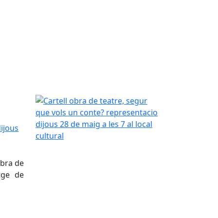
Cartell obra de teatre, segur que vols un conte? re
s 28 de maig a les 7 al local cultural
obra de
tge de