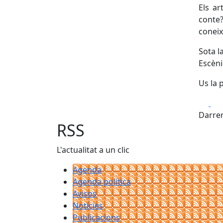
Els ar
conte
coneix
Sota l
Escèni
Us la 
Fa
Darrer
RSS
L'actualitat a un clic
Agenda
Agenda política
Avisos
Notícies
Publicacions