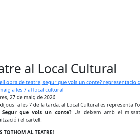
atre al Local Cultural
l obra de teatre, segur que vols un conte? representacio dijou
es, 27 de maig de 2026
ijous, a les 7 de la tarda, al Local Cultural es representa l'
e
Segur que vols un conte?
Us deixem amb el missa
ització i el cartell:
S TOTHOM AL TEATRE!