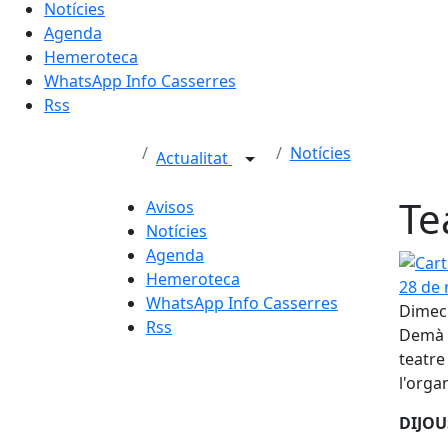
Notícies
Agenda
Hemeroteca
WhatsApp Info Casserres
Rss
Notícies
Actualitat
Te
Avisos
Notícies
Agenda
Cartel
Hemeroteca
WhatsApp Info Casserres
Dimecr
Rss
Demà d
teatr
l'organ
DIJOU