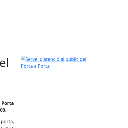
el
Servei d'atenció al públic del Porta a Porta
a Porta
:00
.
 porta,