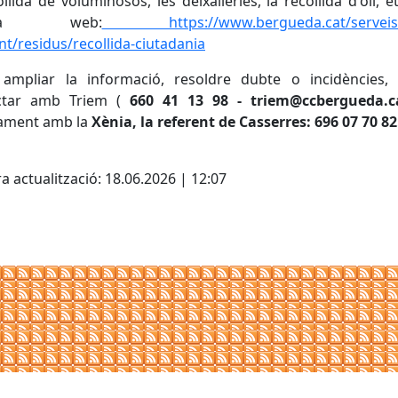
ollida de voluminosos, les deixalleries, la recollida d'oli, et
ina web:
https://www.bergueda.cat/serveis/
t/residus/recollida-ciutadania
 ampliar la informació, resoldre dubte o incidències,
ctar amb Triem (
660 41 13 98 - triem@ccbergueda.
tament amb la
Xènia, la referent de Casserres: 696 07 70 82
cebook
X
a actualització: 18.06.2026 | 12:07