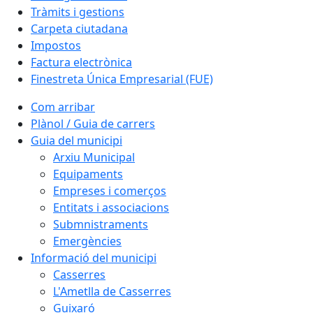
Tràmits i gestions
Carpeta ciutadana
Impostos
Factura electrònica
Finestreta Única Empresarial (FUE)
Com arribar
Plànol / Guia de carrers
Guia del municipi
Arxiu Municipal
Equipaments
Empreses i comerços
Entitats i associacions
Submnistraments
Emergències
Informació del municipi
Casserres
L'Ametlla de Casserres
Guixaró