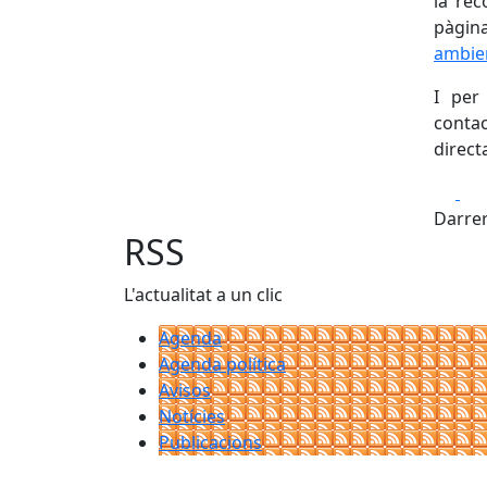
la rec
pàg
ambien
I per
conta
direc
Fa
Darrer
RSS
L'actualitat a un clic
Agenda
Agenda política
Avisos
Notícies
Publicacions