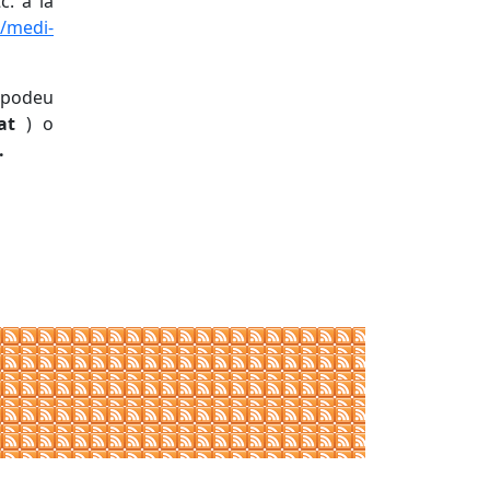
c. a la
medi-
 podeu
cat
) o
.