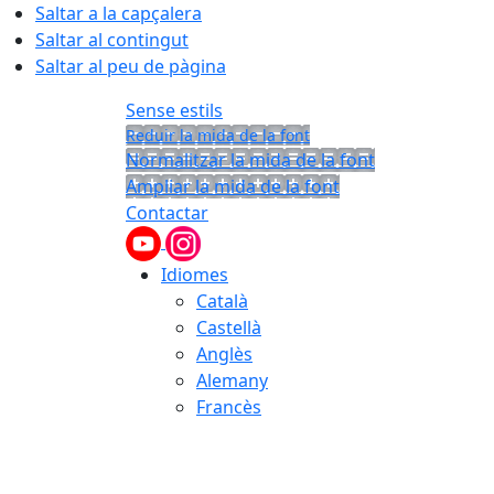
Saltar a la capçalera
Saltar al contingut
Saltar al peu de pàgina
Sense estils
Reduir la mida de la font
Normalitzar la mida de la font
Ampliar la mida de la font
Contactar
Idiomes
Català
Castellà
Anglès
Alemany
Francès
06.08.2026 | 18:24