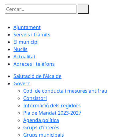
Cercar:
Ajuntament
Serveis i tràmits
El municipi
Nuclis
Actualitat
Adreces i telèfons
Salutació de l'Alcalde
Govern
Codi de conducta i mesures antifrau
Consistori
Informació dels regidors
Pla de Mandat 2023-2027
Agenda política
Grups d'interès
Grups municipals