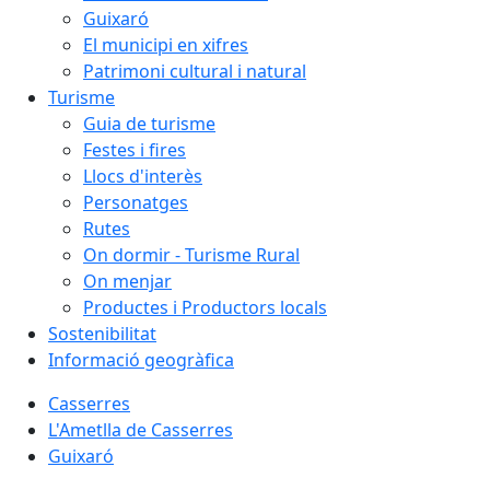
Guixaró
El municipi en xifres
Patrimoni cultural i natural
Turisme
Guia de turisme
Festes i fires
Llocs d'interès
Personatges
Rutes
On dormir - Turisme Rural
On menjar
Productes i Productors locals
Sostenibilitat
Informació geogràfica
Casserres
L'Ametlla de Casserres
Guixaró