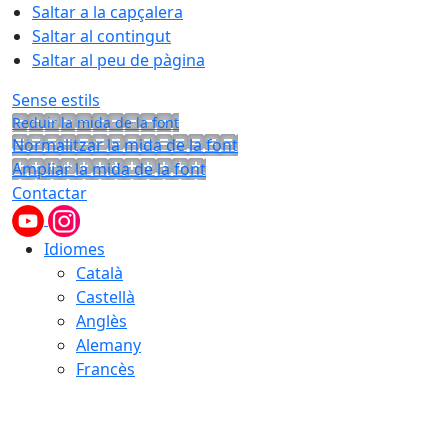
Saltar a la capçalera
Saltar al contingut
Saltar al peu de pàgina
Sense estils
Reduir la mida de la font
Normalitzar la mida de la font
Ampliar la mida de la font
Contactar
Idiomes
Català
Castellà
Anglès
Alemany
Francès
07.08.2026 | 20:16