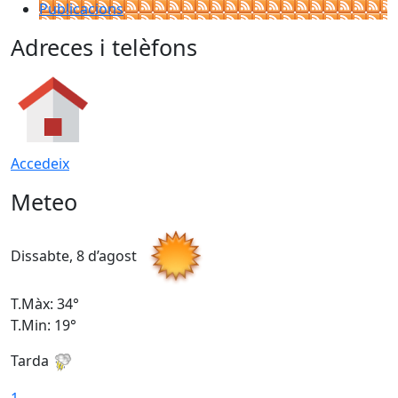
Publicacions
Adreces i telèfons
Accedeix
Meteo
Dissabte, 8 d’agost
D
T.Màx: 34°
T
T.Min: 19°
T
Tarda
T