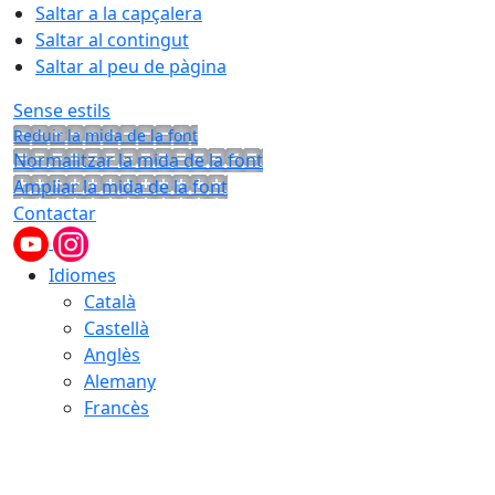
Saltar a la capçalera
Saltar al contingut
Saltar al peu de pàgina
Sense estils
Reduir la mida de la font
Normalitzar la mida de la font
Ampliar la mida de la font
Contactar
Idiomes
Català
Castellà
Anglès
Alemany
Francès
10.08.2026 | 06:31