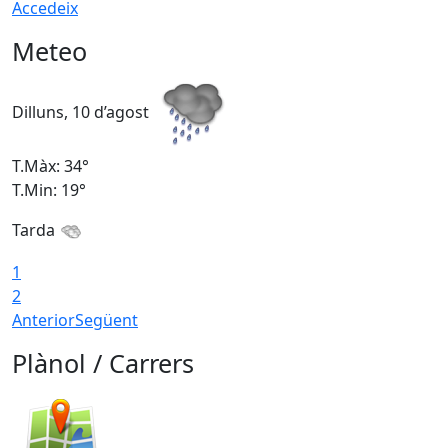
Accedeix
Meteo
Dilluns, 10 d’agost
D
T.Màx: 34°
T
T.Min: 19°
T
Tarda
T
1
2
Anterior
Següent
Plànol / Carrers