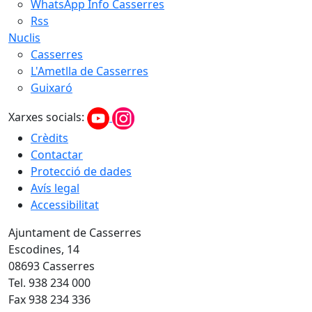
WhatsApp Info Casserres
Rss
Nuclis
Casserres
L'Ametlla de Casserres
Guixaró
Xarxes socials:
Crèdits
Contactar
Protecció de dades
Avís legal
Accessibilitat
Ajuntament de Casserres
Escodines, 14
08693 Casserres
Tel. 938 234 000
Fax 938 234 336