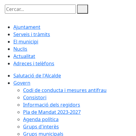
Cercar:
Ajuntament
Serveis i tràmits
El municipi
Nuclis
Actualitat
Adreces i telèfons
Salutació de l'Alcalde
Govern
Codi de conducta i mesures antifrau
Consistori
Informació dels regidors
Pla de Mandat 2023-2027
Agenda política
Grups d'interès
Grups municipals