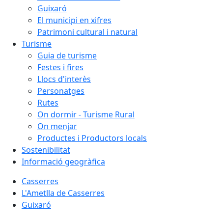
Guixaró
El municipi en xifres
Patrimoni cultural i natural
Turisme
Guia de turisme
Festes i fires
Llocs d'interès
Personatges
Rutes
On dormir - Turisme Rural
On menjar
Productes i Productors locals
Sostenibilitat
Informació geogràfica
Casserres
L'Ametlla de Casserres
Guixaró