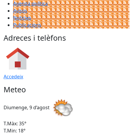
Agenda política
Avisos
Notícies
Publicacions
Adreces i telèfons
Accedeix
Meteo
Diumenge, 9 d’agost
D
T.Màx: 35°
T
T.Min: 18°
T