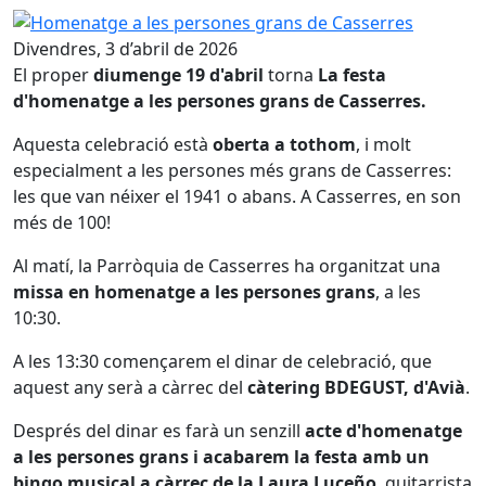
Homenatge a les persones grans de Casserres
Divendres, 3 d’abril de 2026
El proper
diumenge 19 d'abril
torna
La festa
d'homenatge a les persones grans de Casserres.
Aquesta celebració està
oberta a tothom
, i molt
especialment a les persones més grans de Casserres:
les que van néixer el 1941 o abans. A Casserres, en son
més de 100!
Al matí, la Parròquia de Casserres ha organitzat una
missa en homenatge a les persones grans
, a les
10:30.
A les 13:30 començarem el dinar de celebració, que
aquest any serà a càrrec del
càtering BDEGUST, d'Avià
.
Després del dinar es farà un senzill
acte d'homenatge
a les persones grans i acabarem la festa amb un
bingo musical a càrrec de la Laura Luceño
, guitarrista