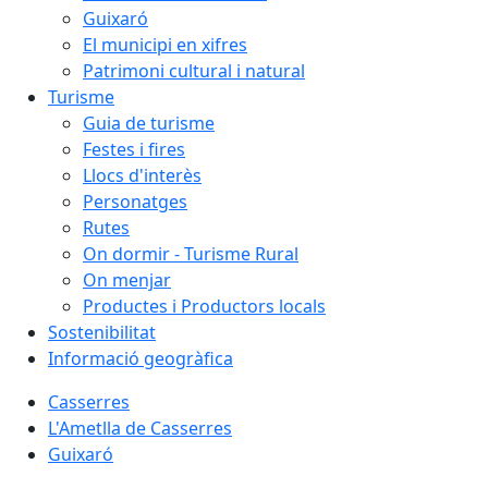
Guixaró
El municipi en xifres
Patrimoni cultural i natural
Turisme
Guia de turisme
Festes i fires
Llocs d'interès
Personatges
Rutes
On dormir - Turisme Rural
On menjar
Productes i Productors locals
Sostenibilitat
Informació geogràfica
Casserres
L'Ametlla de Casserres
Guixaró