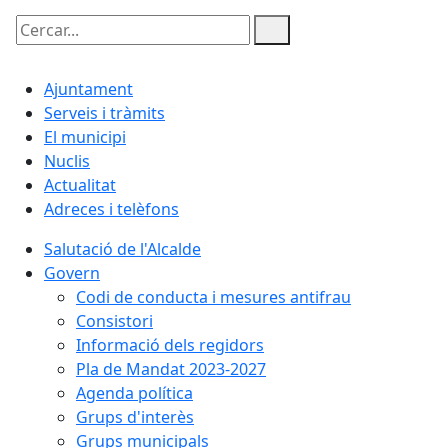
Cercar:
Ajuntament
Serveis i tràmits
El municipi
Nuclis
Actualitat
Adreces i telèfons
Salutació de l'Alcalde
Govern
Codi de conducta i mesures antifrau
Consistori
Informació dels regidors
Pla de Mandat 2023-2027
Agenda política
Grups d'interès
Grups municipals