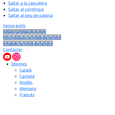
Saltar a la capçalera
Saltar al contingut
Saltar al peu de pàgina
Sense estils
Reduir la mida de la font
Normalitzar la mida de la font
Ampliar la mida de la font
Contactar
Idiomes
Català
Castellà
Anglès
Alemany
Francès
09.08.2026 | 01:43