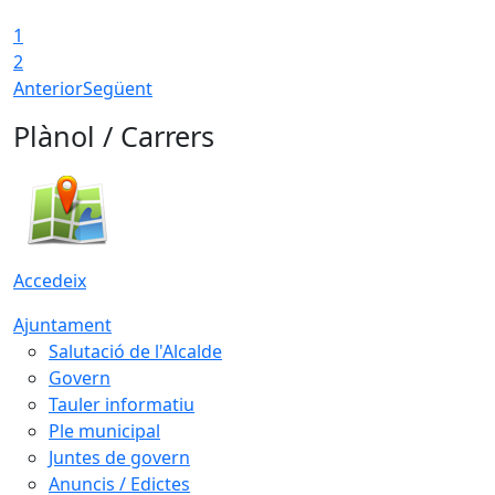
1
T
2
Anterior
Següent
Plànol / Carrers
Accedeix
Ajuntament
Salutació de l'Alcalde
Govern
Tauler informatiu
Ple municipal
Juntes de govern
Anuncis / Edictes