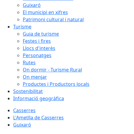
Guixaró
El municipi en xifres
Patrimoni cultural i natural
Turisme
Guia de turisme
Festes i fires
Llocs d'interès
Personatges
Rutes
On dormir - Turisme Rural
On menjar
Productes i Productors locals
Sostenibilitat
Informació geogràfica
Casserres
L'Ametlla de Casserres
Guixaró