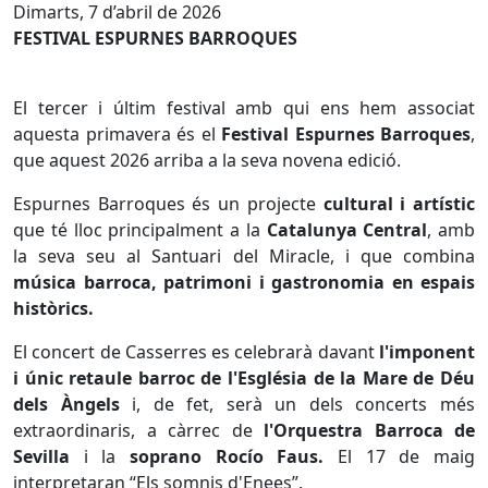
Dimarts, 7 d’abril de 2026
FESTIVAL ESPURNES BARROQUES
El tercer i últim festival amb qui ens hem associat
aquesta primavera és el
Festival Espurnes Barroques
,
que aquest 2026 arriba a la seva novena edició.
Espurnes Barroques és un projecte
cultural i artístic
que té lloc principalment a la
Catalunya Central
, amb
la seva seu al Santuari del Miracle, i que combina
música barroca, patrimoni i gastronomia en espais
històrics.
El concert de Casserres es celebrarà davant
l'imponent
i únic retaule barroc de l'Església de la Mare de Déu
dels Àngels
i, de fet, serà un dels concerts més
extraordinaris, a càrrec de
l'Orquestra Barroca de
Sevilla
i la
soprano Rocío Faus.
El 17 de maig
interpretaran “Els somnis d'Enees”.