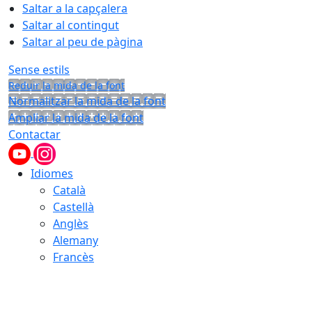
Saltar a la capçalera
Saltar al contingut
Saltar al peu de pàgina
Sense estils
Reduir la mida de la font
Normalitzar la mida de la font
Ampliar la mida de la font
Contactar
Idiomes
Català
Castellà
Anglès
Alemany
Francès
08.08.2026 | 08:11