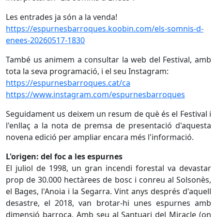
Les entrades ja són a la venda!
https://espurnesbarroques.koobin.com/els-somnis-d-
enees-20260517-1830
També us animem a consultar la web del Festival, amb
tota la seva programació, i el seu Instagram:
https://espurnesbarroques.cat/ca
https://www.instagram.com/espurnesbarroques
Seguidament us deixem un resum de què és el Festival i
l'enllaç a la nota de premsa de presentació d'aquesta
novena edició per ampliar encara més l'informació.
L'origen: del foc a les espurnes
El juliol de 1998, un gran incendi forestal va devastar
prop de 30.000 hectàrees de bosc i conreu al Solsonès,
el Bages, l'Anoia i la Segarra. Vint anys després d'aquell
desastre, el 2018, van brotar-hi unes espurnes amb
dimensió barroca. Amb seu al Santuari del Miracle (on