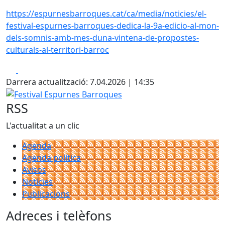
https://espurnesbarroques.cat/ca/media/noticies/el-
festival-espurnes-barroques-dedica-la-9a-edicio-al-mon-
dels-somnis-amb-mes-duna-vintena-de-propostes-
culturals-al-territori-barroc
Facebook
X
Darrera actualització: 7.04.2026 | 14:35
Festival Espurnes Barroques
RSS
L'actualitat a un clic
Agenda
Agenda política
Avisos
Notícies
Publicacions
Adreces i telèfons