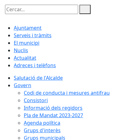
Cercar:
Ajuntament
Serveis i tràmits
El municipi
Nuclis
Actualitat
Adreces i telèfons
Salutació de l'Alcalde
Govern
Codi de conducta i mesures antifrau
Consistori
Informació dels regidors
Pla de Mandat 2023-2027
Agenda política
Grups d'interès
Grups municipals