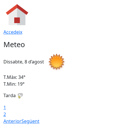
Accedeix
Meteo
Dissabte, 8 d’agost
D
T.Màx: 34°
T
T.Min: 19°
T
Tarda
T
1
2
Anterior
Següent