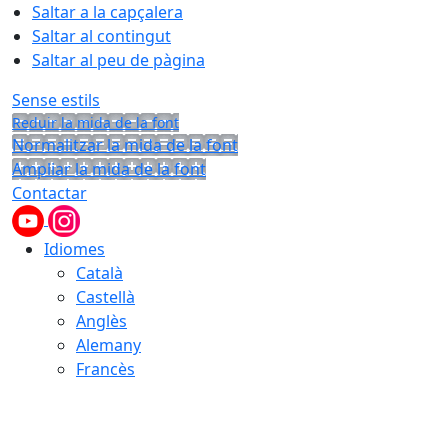
Saltar a la capçalera
Saltar al contingut
Saltar al peu de pàgina
Sense estils
Reduir la mida de la font
Normalitzar la mida de la font
Ampliar la mida de la font
Contactar
Idiomes
Català
Castellà
Anglès
Alemany
Francès
10.08.2026 | 10:09