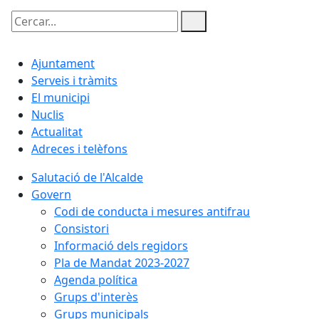
Cercar:
Ajuntament
Serveis i tràmits
El municipi
Nuclis
Actualitat
Adreces i telèfons
Salutació de l'Alcalde
Govern
Codi de conducta i mesures antifrau
Consistori
Informació dels regidors
Pla de Mandat 2023-2027
Agenda política
Grups d'interès
Grups municipals