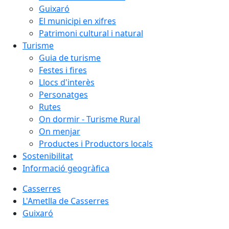
Guixaró
El municipi en xifres
Patrimoni cultural i natural
Turisme
Guia de turisme
Festes i fires
Llocs d'interès
Personatges
Rutes
On dormir - Turisme Rural
On menjar
Productes i Productors locals
Sostenibilitat
Informació geogràfica
Casserres
L'Ametlla de Casserres
Guixaró