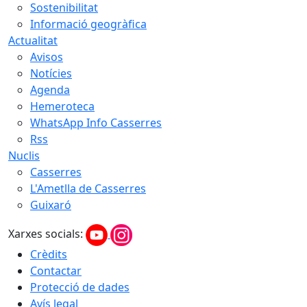
Sostenibilitat
Informació geogràfica
Actualitat
Avisos
Notícies
Agenda
Hemeroteca
WhatsApp Info Casserres
Rss
Nuclis
Casserres
L'Ametlla de Casserres
Guixaró
Xarxes socials:
Crèdits
Contactar
Protecció de dades
Avís legal