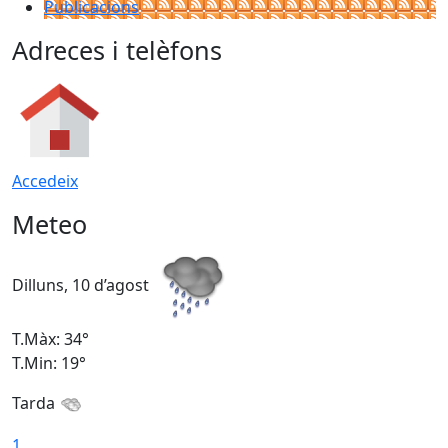
Publicacions
Adreces i telèfons
Accedeix
Meteo
Dilluns, 10 d’agost
D
T.Màx: 34°
T
T.Min: 19°
T
Tarda
T
1