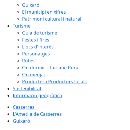
Guixaró
El municipi en xifres
Patrimoni cultural i natural
Turisme
Guia de turisme
Festes i fires
Llocs d'interès
Personatges
Rutes
On dormir - Turisme Rural
On menjar
Productes i Productors locals
Sostenibilitat
Informació geogràfica
Casserres
L'Ametlla de Casserres
Guixaró