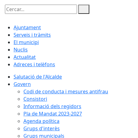
Cercar:
Ajuntament
Serveis i tràmits
El municipi
Nuclis
Actualitat
Adreces i telèfons
Salutació de l'Alcalde
Govern
Codi de conducta i mesures antifrau
Consistori
Informació dels regidors
Pla de Mandat 2023-2027
Agenda política
Grups d'interès
Grups municipals