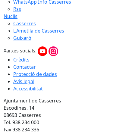
WhatsApp Info Casserres
Rss
Nuclis
Casserres
L'Ametlla de Casserres
Guixaró
Xarxes socials:
Crèdits
Contactar
Protecció de dades
Avís legal
Accessibilitat
Ajuntament de Casserres
Escodines, 14
08693 Casserres
Tel. 938 234 000
Fax 938 234 336