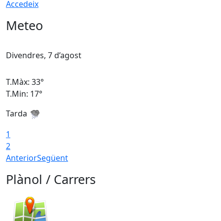
Accedeix
Meteo
Divendres, 7 d’agost
D
T.Màx: 33°
T
T.Min: 17°
T
Tarda
T
1
2
Anterior
Següent
Plànol / Carrers