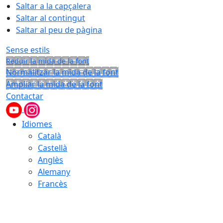
Saltar a la capçalera
Saltar al contingut
Saltar al peu de pàgina
Sense estils
Reduir la mida de la font
Normalitzar la mida de la font
Ampliar la mida de la font
Contactar
Idiomes
Català
Castellà
Anglès
Alemany
Francès
06.08.2026 | 16:55