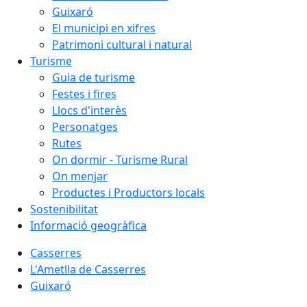
Guixaró
El municipi en xifres
Patrimoni cultural i natural
Turisme
Guia de turisme
Festes i fires
Llocs d'interès
Personatges
Rutes
On dormir - Turisme Rural
On menjar
Productes i Productors locals
Sostenibilitat
Informació geogràfica
Casserres
L'Ametlla de Casserres
Guixaró