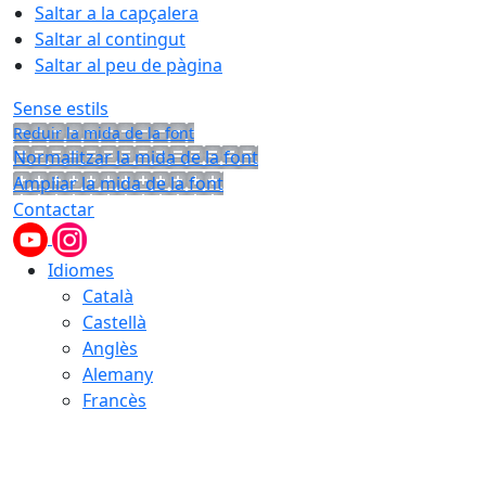
Saltar a la capçalera
Saltar al contingut
Saltar al peu de pàgina
Sense estils
Reduir la mida de la font
Normalitzar la mida de la font
Ampliar la mida de la font
Contactar
Idiomes
Català
Castellà
Anglès
Alemany
Francès
08.08.2026 | 10:01