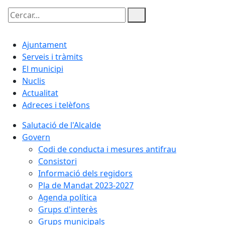
Cercar:
Ajuntament
Serveis i tràmits
El municipi
Nuclis
Actualitat
Adreces i telèfons
Salutació de l'Alcalde
Govern
Codi de conducta i mesures antifrau
Consistori
Informació dels regidors
Pla de Mandat 2023-2027
Agenda política
Grups d'interès
Grups municipals