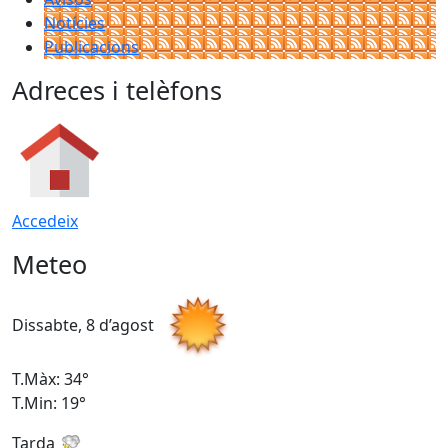
Notícies
Publicacions
Adreces i telèfons
Accedeix
Meteo
Dissabte, 8 d’agost
D
T.Màx: 34°
T
T.Min: 19°
T
Tarda
T