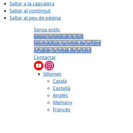
Saltar a la capçalera
Saltar al contingut
Saltar al peu de pàgina
Sense estils
Reduir la mida de la font
Normalitzar la mida de la font
Ampliar la mida de la font
Contactar
Idiomes
Català
Castellà
Anglès
Alemany
Francès
07.08.2026 | 22:32