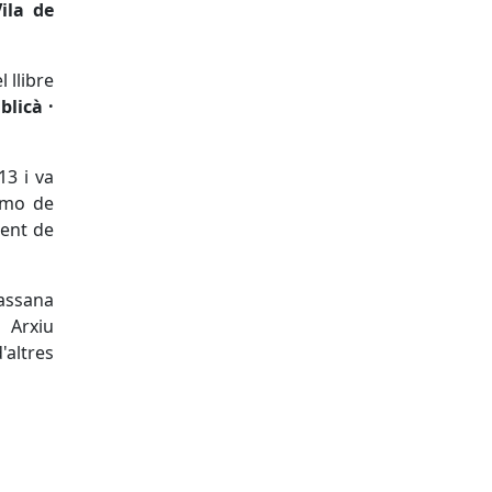
ila de
 llibre
blicà ·
13 i va
rimo de
ment de
Massana
ó Arxiu
'altres