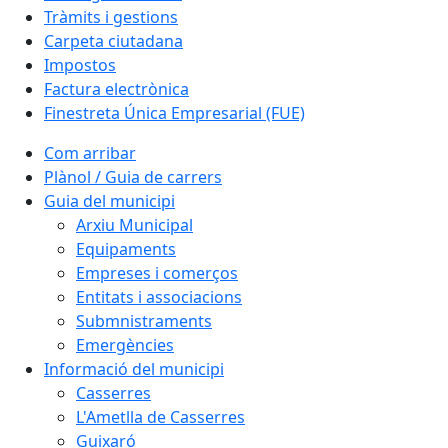
Tràmits i gestions
Carpeta ciutadana
Impostos
Factura electrònica
Finestreta Única Empresarial (FUE)
Com arribar
Plànol / Guia de carrers
Guia del municipi
Arxiu Municipal
Equipaments
Empreses i comerços
Entitats i associacions
Submnistraments
Emergències
Informació del municipi
Casserres
L'Ametlla de Casserres
Guixaró