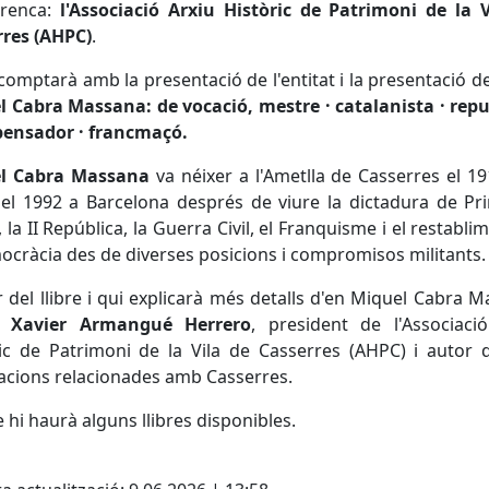
rrenca:
l'Associació Arxiu Històric de Patrimoni de la V
rres (AHPC)
.
 comptarà amb la presentació de l'entitat i la presentació del
 Cabra Massana: de vocació, mestre · catalanista · repu
epensador · francmaçó.
l Cabra Massana
va néixer a l'Ametlla de Casserres el 19
el 1992 a Barcelona després de viure la dictadura de P
, la II República, la Guerra Civil, el Franquisme i el restabli
ocràcia des de diverses posicions i compromisos militants.
r del llibre i qui explicarà més detalls d'en Miquel Cabra 
n
Xavier Armangué Herrero
, president de l'Associaci
ic de Patrimoni de la Vila de Casserres (AHPC) i autor d
acions relacionades amb Casserres.
te hi haurà alguns llibres disponibles.
cebook
X