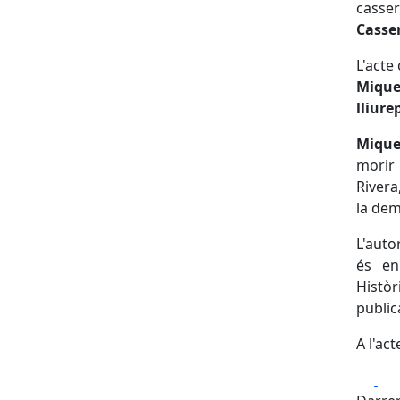
casse
Casse
L'acte
Miquel
lliur
Mique
morir 
Rivera
la dem
L'auto
és e
Històr
public
A l'ac
Fa