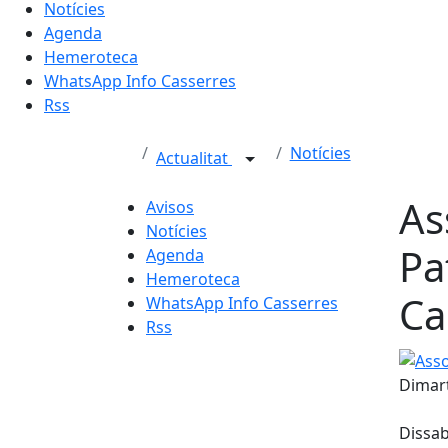
Notícies
Agenda
Hemeroteca
WhatsApp Info Casserres
Rss
Notícies
Actualitat
As
Avisos
Notícies
Pa
Agenda
Hemeroteca
Ca
WhatsApp Info Casserres
Rss
Associ
Dimart
Dissab