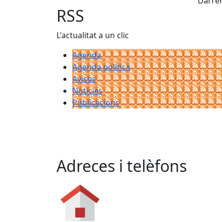
Darrer
RSS
L'actualitat a un clic
Agenda
Agenda política
Avisos
Notícies
Publicacions
Adreces i telèfons