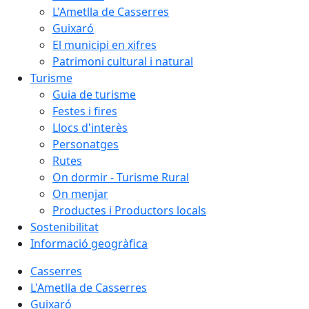
L'Ametlla de Casserres
Guixaró
El municipi en xifres
Patrimoni cultural i natural
Turisme
Guia de turisme
Festes i fires
Llocs d'interès
Personatges
Rutes
On dormir - Turisme Rural
On menjar
Productes i Productors locals
Sostenibilitat
Informació geogràfica
Casserres
L'Ametlla de Casserres
Guixaró