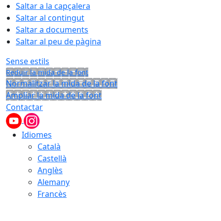
Saltar a la capçalera
Saltar al contingut
Saltar a documents
Saltar al peu de pàgina
Sense estils
Reduir la mida de la font
Normalitzar la mida de la font
Ampliar la mida de la font
Contactar
Idiomes
Català
Castellà
Anglès
Alemany
Francès
07.08.2026 | 05:20