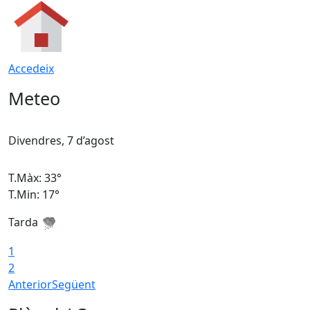
Accedeix
Meteo
Divendres, 7 d’agost
D
T.Màx: 33°
T
T.Min: 17°
T
Tarda
T
1
2
Anterior
Següent