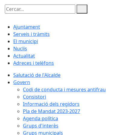
Cercar:
Ajuntament
Serveis i tràmits
El municipi
Nuclis
Actualitat
Adreces i telèfons
Salutació de l'Alcalde
Govern
Codi de conducta i mesures antifrau
Consistori
Informació dels regidors
Pla de Mandat 2023-2027
Agenda política
Grups d'interès
Grups municipals