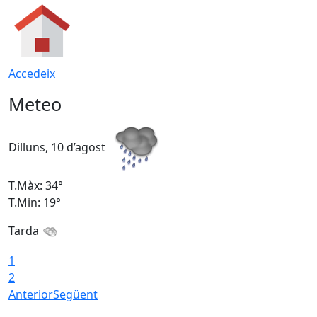
Accedeix
Meteo
Dilluns, 10 d’agost
D
T.Màx: 34°
T
T.Min: 19°
T
Tarda
T
1
2
Anterior
Següent