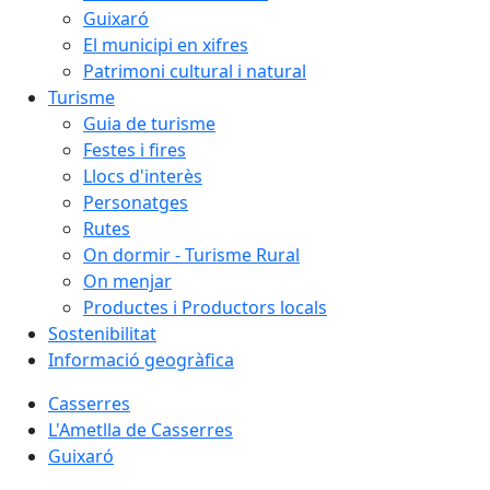
Guixaró
El municipi en xifres
Patrimoni cultural i natural
Turisme
Guia de turisme
Festes i fires
Llocs d'interès
Personatges
Rutes
On dormir - Turisme Rural
On menjar
Productes i Productors locals
Sostenibilitat
Informació geogràfica
Casserres
L'Ametlla de Casserres
Guixaró