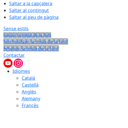
Saltar a la capçalera
Saltar al contingut
Saltar al peu de pàgina
Sense estils
Reduir la mida de la font
Normalitzar la mida de la font
Ampliar la mida de la font
Contactar
Idiomes
Català
Castellà
Anglès
Alemany
Francès
10.08.2026 | 12:33