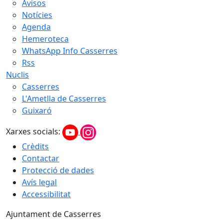
Avisos
Notícies
Agenda
Hemeroteca
WhatsApp Info Casserres
Rss
Nuclis
Casserres
L'Ametlla de Casserres
Guixaró
Xarxes socials:
Crèdits
Contactar
Protecció de dades
Avís legal
Accessibilitat
Ajuntament de Casserres