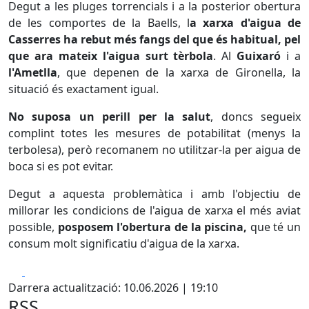
Degut a les pluges torrencials i a la posterior obertura
de les comportes de la Baells, l
a xarxa d'aigua de
Casserres ha rebut més fangs del que és habitual, pel
que ara mateix l'aigua surt tèrbola
. Al
Guixaró
i a
l'Ametlla
, que depenen de la xarxa de Gironella, la
situació és exactament igual.
No suposa un perill per la salut
, doncs segueix
complint totes les mesures de potabilitat (menys la
terbolesa), però recomanem no utilitzar-la per aigua de
boca si es pot evitar.
Degut a aquesta problemàtica i amb l'objectiu de
millorar les condicions de l'aigua de xarxa el més aviat
possible,
posposem l'obertura de la piscina,
que té un
consum molt significatiu d'aigua de la xarxa.
Facebook
X
Darrera actualització: 10.06.2026 | 19:10
RSS