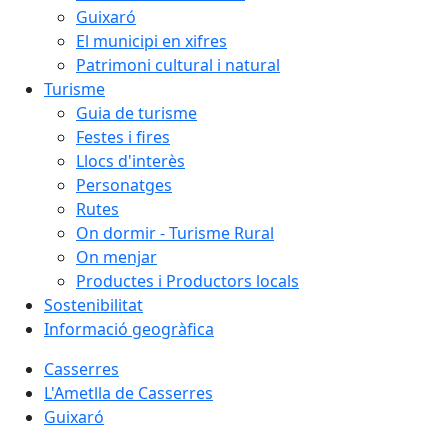
Guixaró
El municipi en xifres
Patrimoni cultural i natural
Turisme
Guia de turisme
Festes i fires
Llocs d'interès
Personatges
Rutes
On dormir - Turisme Rural
On menjar
Productes i Productors locals
Sostenibilitat
Informació geogràfica
Casserres
L'Ametlla de Casserres
Guixaró