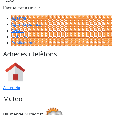
L'actualitat a un clic
Agenda
Agenda política
Avisos
Notícies
Publicacions
Adreces i telèfons
Accedeix
Meteo
Diumenge, 9 d’agost
D