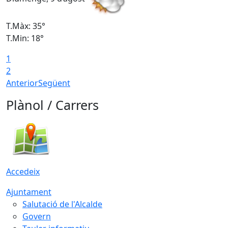
T.Màx: 35°
T
T.Min: 18°
T
1
T
2
Anterior
Següent
Plànol / Carrers
Accedeix
Ajuntament
Salutació de l'Alcalde
Govern