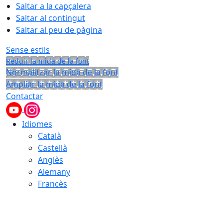
Saltar a la capçalera
Saltar al contingut
Saltar al peu de pàgina
Sense estils
Reduir la mida de la font
Normalitzar la mida de la font
Ampliar la mida de la font
Contactar
Idiomes
Català
Castellà
Anglès
Alemany
Francès
08.08.2026 | 12:20