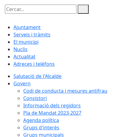
Cercar:
Ajuntament
Serveis i tràmits
El municipi
Nuclis
Actualitat
Adreces i telèfons
Salutació de l'Alcalde
Govern
Codi de conducta i mesures antifrau
Consistori
Informació dels regidors
Pla de Mandat 2023-2027
Agenda política
Grups d'interès
Grups municipals