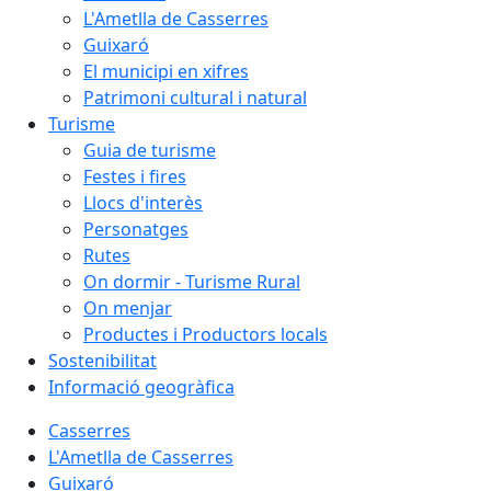
L'Ametlla de Casserres
Guixaró
El municipi en xifres
Patrimoni cultural i natural
Turisme
Guia de turisme
Festes i fires
Llocs d'interès
Personatges
Rutes
On dormir - Turisme Rural
On menjar
Productes i Productors locals
Sostenibilitat
Informació geogràfica
Casserres
L'Ametlla de Casserres
Guixaró