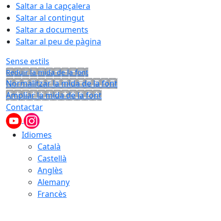
Saltar a la capçalera
Saltar al contingut
Saltar a documents
Saltar al peu de pàgina
Sense estils
Reduir la mida de la font
Normalitzar la mida de la font
Ampliar la mida de la font
Contactar
Idiomes
Català
Castellà
Anglès
Alemany
Francès
06.08.2026 | 09:12