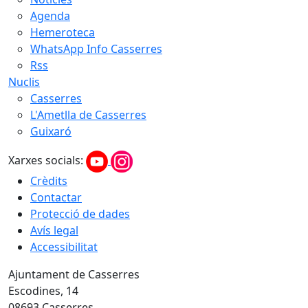
Agenda
Hemeroteca
WhatsApp Info Casserres
Rss
Nuclis
Casserres
L'Ametlla de Casserres
Guixaró
Xarxes socials:
Crèdits
Contactar
Protecció de dades
Avís legal
Accessibilitat
Ajuntament de Casserres
Escodines, 14
08693 Casserres