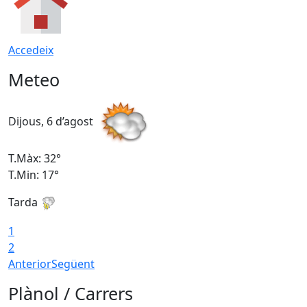
Accedeix
Meteo
Dijous, 6 d’agost
D
T.Màx: 32°
T
T.Min: 17°
T
Tarda
T
1
2
Anterior
Següent
Plànol / Carrers