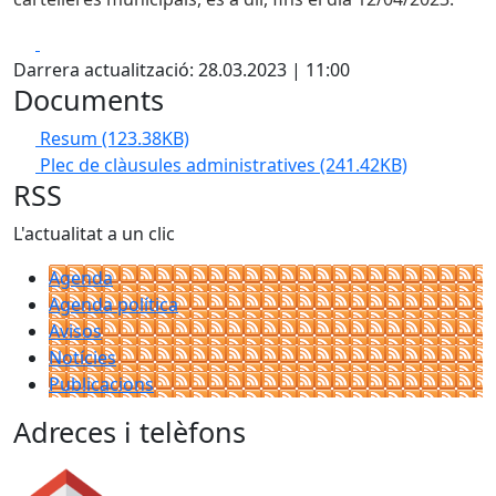
Facebook
X
Darrera actualització: 28.03.2023 | 11:00
Documents
Resum
(123.38KB)
Plec de clàusules administratives
(241.42KB)
RSS
L'actualitat a un clic
Agenda
Agenda política
Avisos
Notícies
Publicacions
Adreces i telèfons