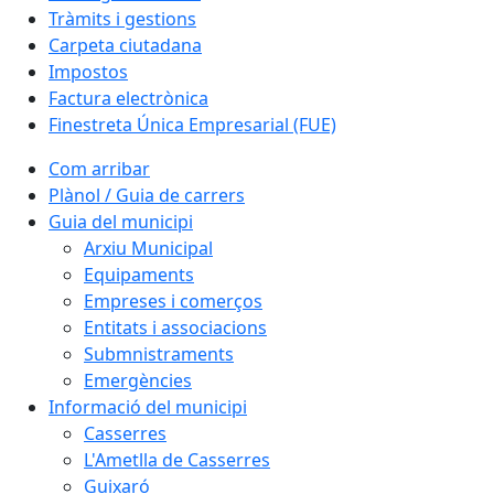
Tràmits i gestions
Carpeta ciutadana
Impostos
Factura electrònica
Finestreta Única Empresarial (FUE)
Com arribar
Plànol / Guia de carrers
Guia del municipi
Arxiu Municipal
Equipaments
Empreses i comerços
Entitats i associacions
Submnistraments
Emergències
Informació del municipi
Casserres
L'Ametlla de Casserres
Guixaró