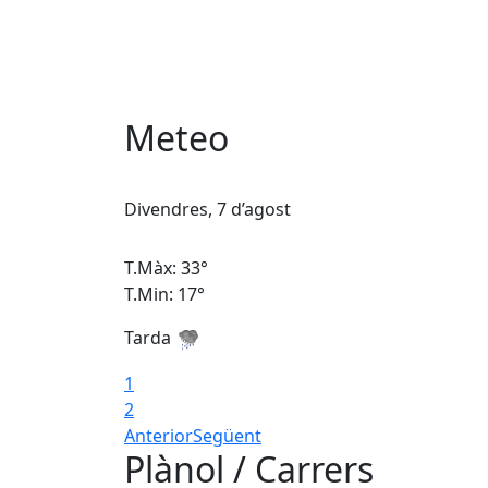
Meteo
Divendres, 7 d’agost
T.Màx: 33°
T.Min: 17°
Tarda
1
2
Anterior
Següent
Plànol / Carrers