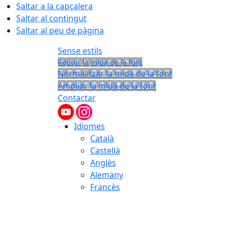
Saltar a la capçalera
Saltar al contingut
Saltar al peu de pàgina
Sense estils
Reduir la mida de la font
Normalitzar la mida de la font
Ampliar la mida de la font
Contactar
Idiomes
Català
Castellà
Anglès
Alemany
Francès
07.08.2026 | 10:56